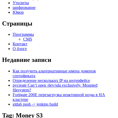
Утилиты
шифрование
Юмор
Страницы
Программы
CMS
Контакт
О блоге
Недавние записи
Как получить альтернативные имена доменов
сертификата
Определение нескольких IP на интерфейсе
pvcreate Can’t open /dev/sda exclusively. Mounted
filesystem?
Fortigate 200E перезагрузка неактивной ноды в HA
кластере
gitlab push -> jenkins build
Tag: Money S3