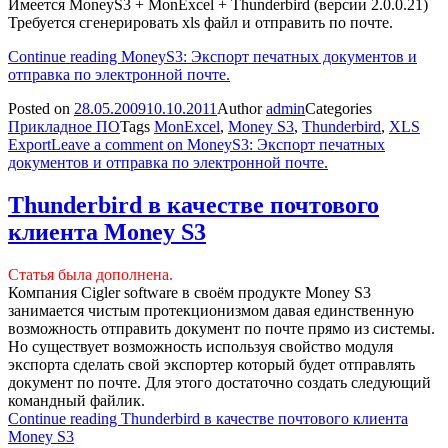
Имеется MoneyS3 + MonExcel + Thunderbird (версии 2.0.0.21)
Требуется сгенерировать xls файл и отправить по почте.
Continue reading
MoneyS3: Экспорт печатных документов и
отправка по электронной почте.
Posted on
28.05.2009
10.10.2011
Author
admin
Categories
Прикладное ПО
Tags
MonExcel
,
Money S3
,
Thunderbird
,
XLS
Export
Leave a comment
on MoneyS3: Экспорт печатных
документов и отправка по электронной почте.
Thunderbird в качестве почтового
клиента Money S3
Статья была дополнена.
Компания Cigler software в своём продукте Money S3
занимается чистым протекционизмом давая единственную
возможность отправить документ по почте прямо из системы.
Но существует возможность используя свойство модуля
экспорта сделать свой экспортер который будет отправлять
документ по почте. Для этого достаточно создать следующий
командный файлик.
Continue reading
Thunderbird в качестве почтового клиента
Money S3