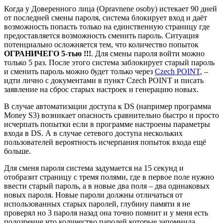
Когда у Доверенного лица (Opravnene osoby) истекает 90 дней
от последней смены пароля, система блокирует вход и даёт
возможность попасть только на единственную страницу где
предоставляется возможность сменить пароль. Ситуация
потенциально осложняется тем, что количество попыток
ОГРАНИЧЕГО 5-тью !!!
. Для смены пароля войти можно
только 5 раз. После этого система заблокирует старый пароль
и сменить пароль можно будет только через
Czech POINT
, –
идти лично с документами в пункт Czech POINT и писать
заявление на сброс старых настроек и генерацию новых.
В случае автоматизации доступа к DS (например программа
Money S3) возникает опасность сравнительно быстро и просто
исчерпать попытки если в программе настроены параметры
входа в DS. А в случае сетевого доступа нескольких
пользователей вероятность исчерпания попыток входа ещё
больше.
Для сменя пароля система задумается на 15 секунд и
отобразит страницу с тремя полями, где в первое поле нужно
ввести старый пароль, а в новые два поля – два одинаковых
новых пароля. Новые пароли должны отличаться от
использованных старых паролей, глубину памяти я не
проверял но 3 пароля назад она точно помнит и у меня есть
подозрение что количество паролей которые запомнила