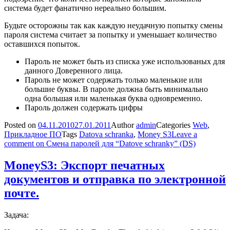
система будет фанатично нереально большим.
Будьте осторожны так как каждую неудачную попытку смены
пароля система считает за попытку и уменьшает количество
оставшихся попыток.
Пароль не может быть из списка уже использованых для
данного Доверенного лица.
Пароль не может содержать только маленькие или
большие буквы. В пароле должна быть минимально
одна большая или маленькая буква одновременно.
Пароль должен содержать цифры
Posted on
04.11.2010
27.01.2011
Author
admin
Categories
Web
,
Прикладное ПО
Tags
Datova schranka
,
Money S3
Leave a
comment
on Смена паролей для “Datove schranky” (DS)
MoneyS3: Экспорт печатных
документов и отправка по электронной
почте.
Задача: