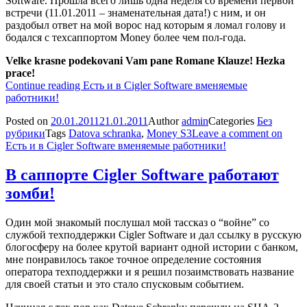
Software. Прошла всего лишь одна неделя со времени первой
встречи (11.01.2011 – знаменательная дата!) с ним, и он
раздобыл ответ на мой ворос над которым я ломал голову и
бодался с техсаппортом Money более чем пол-года.
Velke krasne podekovani Vam pane Romane Klauze! Hezka
prace!
Continue reading
Есть и в Cigler Software вменяемые
работники!
Posted on
20.01.2011
21.01.2011
Author
admin
Categories
Без
рубрики
Tags
Datova schranka
,
Money S3
Leave a comment
on
Есть и в Cigler Software вменяемые работники!
В саппорте Cigler Software работают
зомби!
Один мой знакомый послушал мой тассказ о “войне” со
службой техподдержки Cigler Software и дал ссылку в русскую
блогосферу на более крутой вариант одной истории с банком,
мне понравилось такое точное определение состояния
оператора техподдержки и я решил позаимствовать название
для своей статьи и это стало спусковым событием.