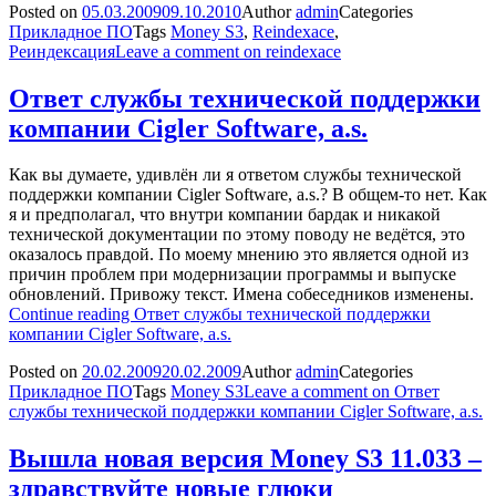
Posted on
05.03.2009
09.10.2010
Author
admin
Categories
Прикладное ПО
Tags
Money S3
,
Reindexace
,
Реиндексация
Leave a comment
on reindexace
Ответ службы технической поддержки
компании Cigler Software, a.s.
Как вы думаете, удивлён ли я ответом службы технической
поддержки компании Cigler Software, a.s.? В общем-то нет. Как
я и предполагал, что внутри компании бардак и никакой
технической документации по этому поводу не ведётся, это
оказалось правдой. По моему мнению это является одной из
причин проблем при модернизации программы и выпуске
обновлений. Привожу текст. Имена собеседников изменены.
Continue reading
Ответ службы технической поддержки
компании Cigler Software, a.s.
Posted on
20.02.2009
20.02.2009
Author
admin
Categories
Прикладное ПО
Tags
Money S3
Leave a comment
on Ответ
службы технической поддержки компании Cigler Software, a.s.
Вышла новая версия Money S3 11.033 –
здравствуйте новые глюки