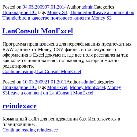
Posted on
04.05.2009
07.01.2014
Author
admin
Categories
Прикладное ПО
Tags
Money S3
,
Thunderbird
Leave a comment
on
Thunderbird в качестве почтового клиента Money S3
LanConsult MonExcel
Программа предназначена для пережёвывания предпечатных
RAW данных от Money, CSV файлы, и последующего
оформления в Excel документ, где все поля расставлены так
как хочется пользователю, по шаблону, который можно
редактировать.
Continue reading
LanConsult MonExcel
Posted on
10.03.2009
21.01.2011
Author
admin
Categories
Прикладное ПО
Tags
MonExcel
,
Money MonExcel
,
Money
S3
Leave a comment
on LanConsult MonExcel
reindexace
Командный файл для реиндексации баз. Используется в
планировщике.
Continue reading
reindexace