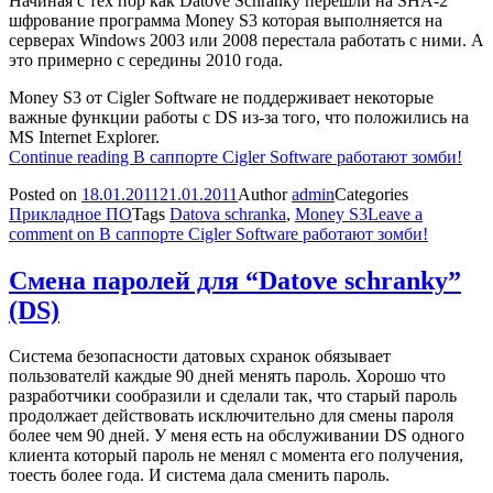
Начиная с тех пор как Datove Schranky перешли на SHA-2
шфрование программа Money S3 которая выполняется на
серверах Windows 2003 или 2008 перестала работать с ними. А
это примерно с середины 2010 года.
Money S3 от Cigler Software не поддерживает некоторые
важные функции работы с DS из-за того, что положились на
MS Internet Explorer.
Continue reading
В саппорте Cigler Software работают зомби!
Posted on
18.01.2011
21.01.2011
Author
admin
Categories
Прикладное ПО
Tags
Datova schranka
,
Money S3
Leave a
comment
on В саппорте Cigler Software работают зомби!
Смена паролей для “Datove schranky”
(DS)
Система безопасности датовых схранок обязывает
пользователй каждые 90 дней менять пароль. Хорошо что
разработчики сообразили и сделали так, что старый пароль
продолжает действовать исключительно для смены пароля
более чем 90 дней. У меня есть на обслуживании DS одного
клиента который пароль не менял с момента его получения,
тоесть более года. И система дала сменить пароль.