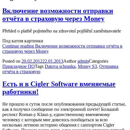
Включение возможности отправки
отчёта в страховую через Money
Přehled o platbě pojistného na zdravotní pojištění zaměstnavatele
Под катом картинки
Continue reading
Включение возможности отправки отчёта в
страховую через Money
Posted on
20.02.2012
22.01.2013
Author
admin
Categories
Прикладное ПО
Tags
Datova schranka
,
Money S3
,
Отправка
отчёта в страховую
Есть и в Cigler Software вменяемые
работники!
Не прошло и суток после опубликования предыдущей статьи,
как я получил сообщение по электронной почте! Большой
респект Roman-у Klauz-у, единственному вменяемому
человеку с которым мне довелось пообщаться за всю
несколько летнюю историю общения с саппортом Cigler