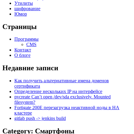
Утилиты
шифрование
Юмор
Страницы
Программы
CMS
Контакт
О блоге
Недавние записи
Как получить альтернативные имена доменов
сертификата
Определение нескольких IP на интерфейсе
pvcreate Can’t open /dev/sda exclusively. Mounted
filesystem?
Fortigate 200E перезагрузка неактивной ноды в HA
кластере
gitlab push -> jenkins build
Category: Смартфоны