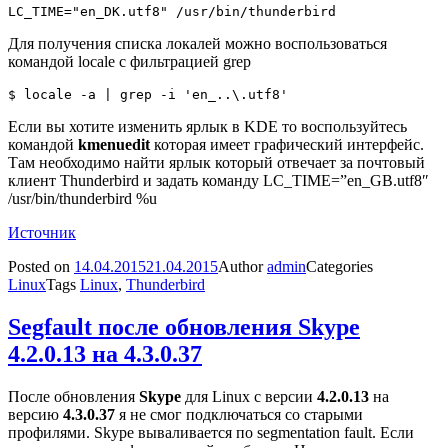
Для получения списка локалей можно воспользоваться
командой locale с фильтрацией grep
Если вы хотите изменить ярлык в KDE то воспользуйтесь
командой
kmenuedit
которая имеет графический интерфейс.
Там необходимо найти ярлык который отвечает за почтовый
клиент Thunderbird и задать команду LC_TIME=”en_GB.utf8″
/usr/bin/thunderbird %u
Источник
Posted on
14.04.2015
21.04.2015
Author
admin
Categories
Linux
Tags
Linux
,
Thunderbird
Segfault после обновления Skype
4.2.0.13 на 4.3.0.37
После обновления
Skype
для Linux с версии
4.2.0.13
на
версию
4.3.0.37
я не смог подключаться со старыми
профилями. Skype вываливается по segmentation fault. Если