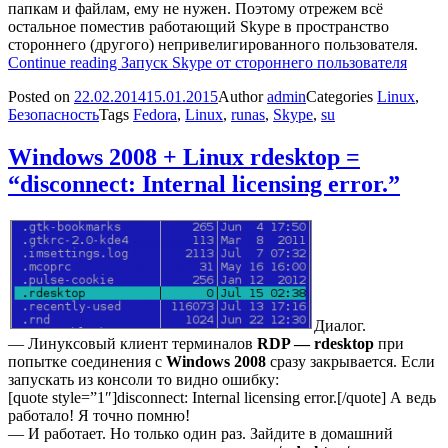
папкам и файлам, ему не нужен. Поэтому отрежем всё
остальное поместив работающий Skype в пространство
стороннего (другого) непривелигированного пользователя.
Continue reading
Запуск Skype от стороннего пользователя
Posted on
22.02.2014
15.01.2015
Author
admin
Categories
Linux
,
Безопасность
Tags
Fedora
,
Linux
,
runas
,
Skype
,
su
Windows 2008 + Linux rdesktop =
“disconnect: Internal licensing error.”
Диалог.
— Линуксовый клиент терминалов
RDP — rdesktop
при
попытке соединения с
Windows 2008
сразу закрывается. Если
запускать из консоли то видно ошибку:
[quote style=”1″]disconnect: Internal licensing error.[/quote] А ведь
работало! Я точно помню!
— И работает. Но только один раз. Зайдите в домашний