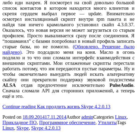
либо иди нахрен. Я посмотрел на свой довольно большой
список контактов в котором находится много клиентов и
скрепя сердцем выбрал первое — update. Внимательно
осмотрел инсталяционый скрипт внутри rpm пакета и не
найдя там ничего крамольного установил скайп 4.3.0.37.
Оказалось, что новая версия не может загрузиться со старым
профилем. Просто вываливается сразу после соединения. Я
“пошаманил” с базами попробовал в новый профиль записать
старые базы, но не помогло.
(Обновлено. Решение было
найдено)
. Это подсадило меня на коня. Масло в огонь
подлило и то что они сломали интерфейс взаимодействия с
внешними скриптами. Мои отлаженные скрипты перестали
работать потому, что им передаются пустые параметры. Ну и
чтобы окончательно вынудить людей искать альтернативу
скайпу они прекратили поддержку звуковой подсистемы
ALSA
отдав предпочтение исключительно
PulseAudio
.
Сначала сломали API для сторонних приложений, а теперь
ещё и это.
Continue reading
Как продлить жизнь Skype 4.2.0.13
Posted on
18.09.2014
17.11.2014
Author
admin
Categories
Linux
,
Прикладное ПО
,
Программное обеспечение
,
Утилиты
Tags
Linux
,
Skype
,
Skype 4.2.0.13