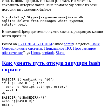
создать новы профиль то скайп работает. Но хотелось
сохранить историю чатов. Мне помогло удаление из базы
истории загруженных файлов.
$ sqlite3 ~/.Skype/[skypeusername]/main.db

sqlite> delete from Messages where type=68;

sqlite> .quit
Внимание!
Предварительно нужно сделать резервную копию
всего профиля.
Posted on
15.11.2014
15.11.2014
Author
admin
Categories
Linux
,
Операционные системы
,
Прикладное ПО
,
Программное
обеспечение
Tags
Linux
,
segfault
,
Skype
Как узнать путь откуда запущен bash
скрипт
BASEDIR=$(readlink -e "$0")

if [ $? -ne 0 ] ; then

  echo -e "Script path get error."

  exit 1

fi

BASEDIR="${BASEDIR%/*}"

echo "${BASEDIR}" 

exit 0