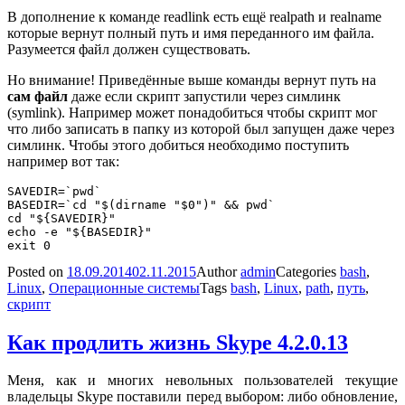
В дополнение к команде readlink есть ещё realpath и realname
которые вернут полный путь и имя переданного им файла.
Разумеется файл должен существовать.
Но внимание! Приведённые выше команды вернут путь на
сам файл
даже если скрипт запустили через симлинк
(symlink). Например может понадобиться чтобы скрипт мог
что либо записать в папку из которой был запущен даже через
симлинк. Чтобы этого добиться необходимо поступить
например вот так:
SAVEDIR=`pwd`

BASEDIR=`cd "$(dirname "$0")" && pwd`

cd "${SAVEDIR}"

echo -e "${BASEDIR}"

Posted on
18.09.2014
02.11.2015
Author
admin
Categories
bash
,
Linux
,
Операционные системы
Tags
bash
,
Linux
,
path
,
путь
,
скрипт
Как продлить жизнь Skype 4.2.0.13
Меня, как и многих невольных пользователей текущие
владельцы Skype поставили перед выбором: либо обновление,