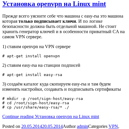
Установка openvpn на Linux mint
Прежде всего уясните себе что машина с easy-rsa это машина
которая
только подписывает ключи
. И по логике
безопасности должна быть отдельной машиной. Не стоит
хранить генератор ключей и в особенности приватный CA на
самом VPN сервере.
1) ставим openvpn на VPN сервере
# apt-get install openvpn
2) ставим easy-rsa на станции подписей
# apt-get install easy-rsa
3) создаём каталог куда скопируем easy-rsa и там будем
изменять настройки, создавать и подписывать сертификаты
# mkdir -p /root/sign-host/easy-rsa

# cd /root/sign-host/easy-rsa

# cp /usr/share/easy-rsa/* ./
Continue reading
Установка openvpn на Linux mint
Posted on
20.05.2014
20.05.2014
Author
admin
Categories
VPN
,