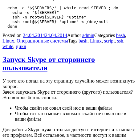
  echo -e "${SERVERS}" | while read SERVER ; do

    echo -e "${SERVER}"

    ssh -n root@${SERVER} "uptime"

    ssh root@${SERVER} "uptime" < /dev/null

Posted on
24.04.2014
24.04.2014
Author
admin
Categories
bash
,
Linux
,
Операционные системы
Tags
bash
,
Linux
,
script
,
ssh
,
while
,
цикл
Запуск Skype от стороннего
пользователя
У того кто попал на эту страницу случайно может возникнуть
вопрос:
Зачем запускать Skype от стороннего (другого) пользователя?
Это вопрос безопасности.
Чтобы скайп не совал свой нос в ваши файлы
Чтобы тот кто сможет взломать скайп не совал нос в
ваши файлы
Для работы Skype нужен только доступ в интернет и к папке с
его профилем. Всё остальное, в частности доступ к вашим