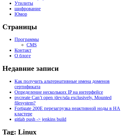
Утилиты
шифрование
Юмор
Страницы
Программы
CMS
Контакт
О блоге
Недавние записи
Как получить альтернативные имена доменов
сертификата
Определение нескольких IP на интерфейсе
pvcreate Can’t open /dev/sda exclusively. Mounted
filesystem?
Fortigate 200E перезагрузка неактивной ноды в HA
кластере
gitlab push -> jenkins build
Tag: Linux