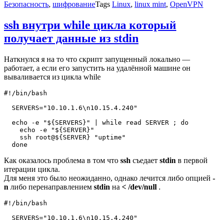
Безопасность
,
шифрование
Tags
Linux
,
linux mint
,
OpenVPN
ssh внутри while цикла который
получает данные из stdin
Наткнулся я на то что скрипт запущенный локально —
работает, а если его запустить на удалённой машине он
вываливается из цикла while
#!/bin/bash

  SERVERS="10.10.1.6\n10.15.4.240"

  echo -e "${SERVERS}" | while read SERVER ; do

    echo -e "${SERVER}"

    ssh root@${SERVER} "uptime"

Как оказалось проблема в том что
ssh
съедает
stdin
в первой
итерации цикла.
Для меня это было неожиданно, однако лечится либо опцией
-
n
либо перенаправлением
stdin
на
< /dev/null
.
#!/bin/bash

  SERVERS="10.10.1.6\n10.15.4.240"
