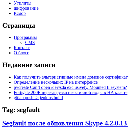
Утилиты
шифрование
Юмор
Страницы
Программы
CMS
Контакт
О блоге
Недавние записи
Как получить альтернативные имена доменов сертификат
Определение нескольких IP на интерфейсе
pvcreate Can’t open /dev/sda exclusively. Mounted filesystem?
Fortigate 200E перезагрузка неактивной ноды в HA класте
gitlab push -> jenkins build
Tag: segfault
Segfault после обновления Skype 4.2.0.13 