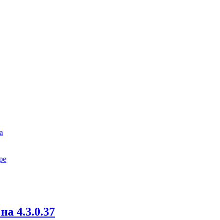
а
ре
на 4.3.0.37