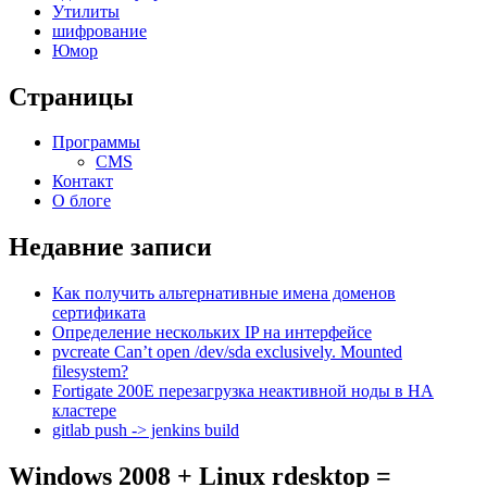
Утилиты
шифрование
Юмор
Страницы
Программы
CMS
Контакт
О блоге
Недавние записи
Как получить альтернативные имена доменов
сертификата
Определение нескольких IP на интерфейсе
pvcreate Can’t open /dev/sda exclusively. Mounted
filesystem?
Fortigate 200E перезагрузка неактивной ноды в HA
кластере
gitlab push -> jenkins build
Windows 2008 + Linux rdesktop =