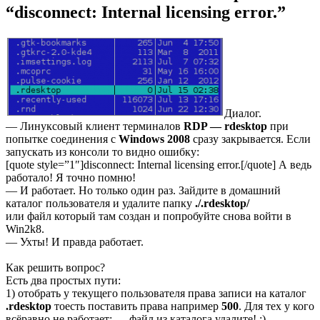
“disconnect: Internal licensing error.”
Диалог.
— Линуксовый клиент терминалов
RDP — rdesktop
при
попытке соединения с
Windows 2008
сразу закрывается. Если
запускать из консоли то видно ошибку:
[quote style=”1″]disconnect: Internal licensing error.[/quote] А ведь
работало! Я точно помню!
— И работает. Но только один раз. Зайдите в домашний
каталог пользователя и удалите папку
./.rdesktop/
или файл который там создан и попробуйте снова войти в
Win2k8.
— Ухты! И правда работает.
Как решить вопрос?
Есть два простых пути:
1) отобрать у текущего пользователя права записи на каталог
.rdesktop
тоесть поставить права например
500
. Для тех у кого
всёравно не работает: — файл из каталога удалите! :)