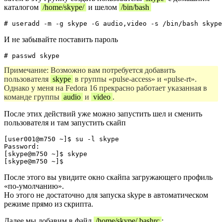
каталогом
/home/skype/
и шелом
/bin/bash
И не забывайте поставить пароль
Примечание: Возможно вам потребуется добавить
пользователя
skype
в группы «pulse-access» и «pulse-rt».
Однако у меня на Fedora 16 прекрасно работает указанная в
команде группы
audio
и
video
.
После этих действий уже можно запустить шел и сменить
пользователя и там запустить скайп
[user001@m750 ~]$ su -l skype

Password: 

[skype@m750 ~]$ skype

После этого вы увидите окно скайпа загружающего профиль
«по-умолчанию».
Но этого не достаточно для запуска skype в автоматическом
режиме прямо из скрипта.
Далее мы добавим в файл
/home/skype/.bashrc
: