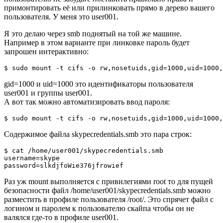
примонтировать её или прилинковать прямо в дерево вашего
пользователя. У меня это user001.
Я это делаю через smb поднятый на той же машине.
Например в этом варианте при линковке пароль будет
запрошен интерактивно:
gid=1000 и uid=1000 это идентификаторы пользователя
user001 и группы user001.
А вот так можно автоматизировать ввод пароля:
Содержимое файла skypecredentials.smb это пара строк:
$ cat /home/user001/skypecredentials.smb

username=skype

Раз уж mount выполняется с привилегиями root то для пущей
безопасности файл /home/user001/skypecredentials.smb можно
разместить в профиле пользователя /root/. Это спрячет файл с
логином и паролем к пользователю скайпа чтобы он не
валялся где-то в профиле user001.