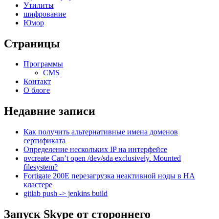
Утилиты
шифрование
Юмор
Страницы
Программы
CMS
Контакт
О блоге
Недавние записи
Как получить альтернативные имена доменов
сертификата
Определение нескольких IP на интерфейсе
pvcreate Can’t open /dev/sda exclusively. Mounted
filesystem?
Fortigate 200E перезагрузка неактивной ноды в HA
кластере
gitlab push -> jenkins build
Запуск Skype от стороннего