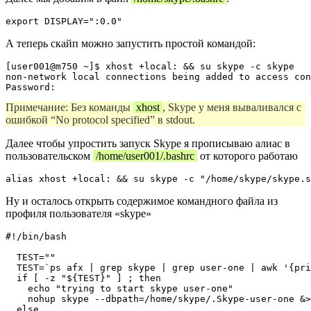
А теперь скайп можно запустить простой командой:
[user001@m750 ~]$ xhost +local: && su skype -c skype

non-network local connections being added to access con
Примечание: Без команды
xhost
, Skype у меня вываливался с
ошибкой “No protocol specified” в stdout.
Далее чтобы упростить запуск Skype я прописываю алиас в
пользовательском
/home/user001/.bashrc
от которого работаю
Ну и осталось открыть содержимое командного файла из
профиля пользователя «skype»
#!/bin/bash

  TEST=""

  TEST=`ps afx | grep skype | grep user-one | awk '{pri
  if [ -z "${TEST}" ] ; then

    echo "trying to start skype user-one"

    nohup skype --dbpath=/home/skype/.Skype-user-one &>
  else
