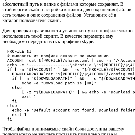
абсолютный путь к папке с файлами которые сохраняет. В
этой версии скайп настройка каталога для сохранения файлов
есть только в окне сохранения файлов. Установите её в
каталог пользователя скайп.
Для проверки правильности установки пути в профиле можно
использовать такой скрипт. В качестве параметра ему
необходимо передать путь к профилю skype.
  PROFILE=$1

  # выловить из профиля аккаунт по-умолчанию

  ACCOUNT=`cat ${PROFILE}/shared.xml | sed -n '/<Accoun
  echo -e "-----------------\nProfile \"${PROFILE}/${AC
  if [ -n "${ACCOUNT}" ] && [ -e "${PROFILE}/${ACCOUNT}
    DOWNLOADPATH=`cat "${PROFILE}/${ACCOUNT}/config.xml
    if [ -n "${DOWNLOADPATH}" ] && [ -e "${DOWNLOADPATH
        echo -e "Download path is [OK]"

    else

        [ -z "${DOWNLOADPATH}" ] && echo -e "Download p
        exit 1

    fi

  else

    echo -e 'Default account not found. Download folder
    exit 1

Чтобы файлы принимаемые скайп были доступны вашему
пользователю не забудьте поставить правильно права и