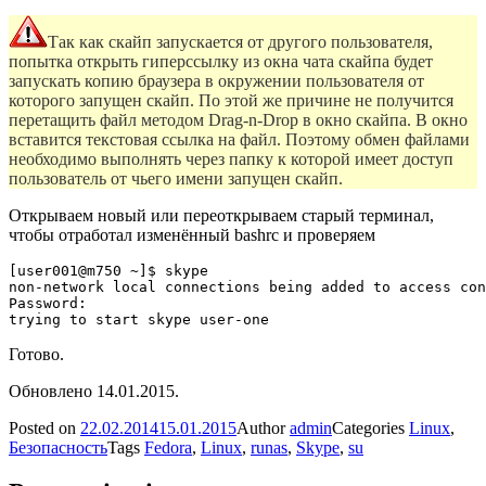
Так как скайп запускается от другого пользователя,
попытка открыть гиперссылку из окна чата скайпа будет
запускать копию браузера в окружении пользователя от
которого запущен скайп. По этой же причине не получится
перетащить файл методом Drag-n-Drop в окно скайпа. В окно
вставится текстовая ссылка на файл. Поэтому обмен файлами
необходимо выполнять через папку к которой имеет доступ
пользователь от чьего имени запущен скайп.
Открываем новый или переоткрываем старый терминал,
чтобы отработал изменённый bashrc и проверяем
[user001@m750 ~]$ skype

non-network local connections being added to access con
Password: 

Готово.
Обновлено 14.01.2015.
Posted on
22.02.2014
15.01.2015
Author
admin
Categories
Linux
,
Безопасность
Tags
Fedora
,
Linux
,
runas
,
Skype
,
su