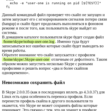
    echo -e "user-one is running on pid [${TEST}]"

Данный командный файл проверяет что скайп не запущен и
затем запускает его с игнорированием сигналов потери связи
(hangup) и скайп будет продолжать выполняться в фоновом
режиме и после того, как пользователь skype выйдет из
системы.
В домашнем каталоге пользователя skype будет создан файл
/home/skype/nohup-user-one.log
. Именно туда будут
записываться все ошибки которые скайп будет выводить во
время работы.
Обратите внимание что скайп запускается с профилем
/home/skype/.Skype-user-one
отличным от дефолтного. Таким
образом можно запустить несколько Skype с разными
профилями и решить вопрос «два и более скайпов
одновременно».
Невозможно сохранить файл
В Skype 2.0.0.35 (как в последующих вплоть до 4.3.0.37) для
Linux есть одна особенность переноса профиля. Если
перенести профиль скайпа в другого пользователя то
окажется, что Skype не может сохранять файлы которые
принимает. Это связано с тем, что он хранит в профиле