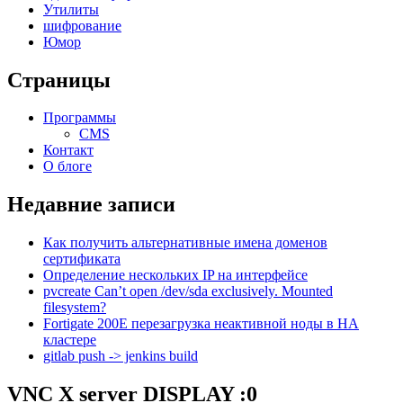
Утилиты
шифрование
Юмор
Страницы
Программы
CMS
Контакт
О блоге
Недавние записи
Как получить альтернативные имена доменов
сертификата
Определение нескольких IP на интерфейсе
pvcreate Can’t open /dev/sda exclusively. Mounted
filesystem?
Fortigate 200E перезагрузка неактивной ноды в HA
кластере
gitlab push -> jenkins build
VNC X server DISPLAY :0