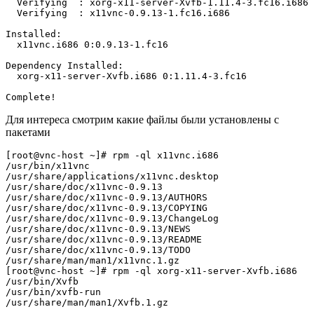
  Verifying  : xorg-x11-server-Xvfb-1.11.4-3.fc16.i686 
  Verifying  : x11vnc-0.9.13-1.fc16.i686               
Installed:

  x11vnc.i686 0:0.9.13-1.fc16                          
Dependency Installed:

  xorg-x11-server-Xvfb.i686 0:1.11.4-3.fc16            
Для интереса смотрим какие файлы были установлены с
пакетами
[root@vnc-host ~]# rpm -ql x11vnc.i686

/usr/bin/x11vnc

/usr/share/applications/x11vnc.desktop

/usr/share/doc/x11vnc-0.9.13

/usr/share/doc/x11vnc-0.9.13/AUTHORS

/usr/share/doc/x11vnc-0.9.13/COPYING

/usr/share/doc/x11vnc-0.9.13/ChangeLog

/usr/share/doc/x11vnc-0.9.13/NEWS

/usr/share/doc/x11vnc-0.9.13/README

/usr/share/doc/x11vnc-0.9.13/TODO

/usr/share/man/man1/x11vnc.1.gz

[root@vnc-host ~]# rpm -ql xorg-x11-server-Xvfb.i686

/usr/bin/Xvfb

/usr/bin/xvfb-run
