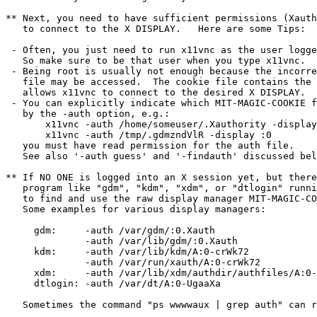
** Next, you need to have sufficient permissions (Xauth
   to connect to the X DISPLAY.   Here are some Tips:

 - Often, you just need to run x11vnc as the user logge
   So make sure to be that user when you type x11vnc.

 - Being root is usually not enough because the incorre
   file may be accessed.  The cookie file contains the 
   allows x11vnc to connect to the desired X DISPLAY.

 - You can explicitly indicate which MIT-MAGIC-COOKIE f
   by the -auth option, e.g.:

       x11vnc -auth /home/someuser/.Xauthority -display
       x11vnc -auth /tmp/.gdmzndVlR -display :0

   you must have read permission for the auth file.

   See also '-auth guess' and '-findauth' discussed bel
** If NO ONE is logged into an X session yet, but there
   program like "gdm", "kdm", "xdm", or "dtlogin" runni
   to find and use the raw display manager MIT-MAGIC-CO
   Some examples for various display managers:

     gdm:     -auth /var/gdm/:0.Xauth

              -auth /var/lib/gdm/:0.Xauth

     kdm:     -auth /var/lib/kdm/A:0-crWk72

              -auth /var/run/xauth/A:0-crWk72

     xdm:     -auth /var/lib/xdm/authdir/authfiles/A:0-
     dtlogin: -auth /var/dt/A:0-UgaaXa

   Sometimes the command "ps wwwwaux | grep auth" can r