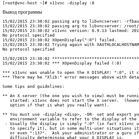
Вывод программы
15/02/2015 23:30:02 passing arg to libvncserver: -rfbau
15/02/2015 23:30:02 passing arg to libvncserver: /root/
15/02/2015 23:30:02 x11vnc version: 0.9.13 lastmod: 201
No protocol specified

15/02/2015 23:30:02 XOpenDisplay(":0") failed.

15/02/2015 23:30:02 Trying again with XAUTHLOCALHOSTNAM
No protocol specified

15/02/2015 23:30:02 ***********************************
15/02/2015 23:30:02 *** XOpenDisplay failed (:0)

*** x11vnc was unable to open the X DISPLAY: ":0", it c
*** There may be "Xlib:" error messages above with deta
Some tips and guidelines:

** An X server (the one you wish to view) must be runni
   started: x11vnc does not start the X server.  (howev
   option if that is what you really want).

** You must use -display <disp>, -OR- set and export yo
   environment variable to refer to the display of the 
 - Usually the display is simply ":0" (in fact x11vnc u
   to specify it), but in some multi-user situations it
   or even ":137".  Ask your administrator or a guru if
   difficulty determining what your X DISPLAY is.
