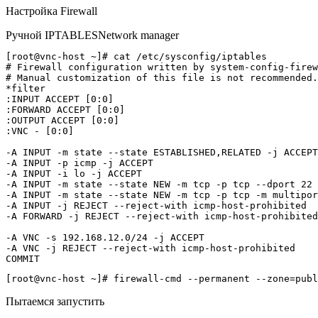
Настройка Firewall
Ручной IPTABLES
Network manager
[root@vnc-host ~]# cat /etc/sysconfig/iptables

# Firewall configuration written by system-config-firew
# Manual customization of this file is not recommended.

*filter

:INPUT ACCEPT [0:0]

:FORWARD ACCEPT [0:0]

:OUTPUT ACCEPT [0:0]

:VNC - [0:0]

-A INPUT -m state --state ESTABLISHED,RELATED -j ACCEPT

-A INPUT -p icmp -j ACCEPT

-A INPUT -i lo -j ACCEPT

-A INPUT -m state --state NEW -m tcp -p tcp --dport 22 
-A INPUT -m state --state NEW -m tcp -p tcp -m multipor
-A INPUT -j REJECT --reject-with icmp-host-prohibited

-A FORWARD -j REJECT --reject-with icmp-host-prohibited

-A VNC -s 192.168.12.0/24 -j ACCEPT

-A VNC -j REJECT --reject-with icmp-host-prohibited

Пытаемся запустить