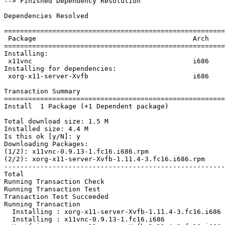
--> Finished Dependency Resolution

Dependencies Resolved

=======================================================
 Package                                       Arch    
=======================================================
Installing:

 x11vnc                                        i686    
Installing for dependencies:

 xorg-x11-server-Xvfb                          i686    
Transaction Summary

=======================================================
Install  1 Package (+1 Dependent package)

Total download size: 1.5 M

Installed size: 4.4 M

Is this ok [y/N]: y

Downloading Packages:

(1/2): x11vnc-0.9.13-1.fc16.i686.rpm                   
(2/2): xorg-x11-server-Xvfb-1.11.4-3.fc16.i686.rpm     
-------------------------------------------------------
Total                                                  
Running Transaction Check

Running Transaction Test

Transaction Test Succeeded

Running Transaction

  Installing : xorg-x11-server-Xvfb-1.11.4-3.fc16.i686 
  Installing : x11vnc-0.9.13-1.fc16.i686               