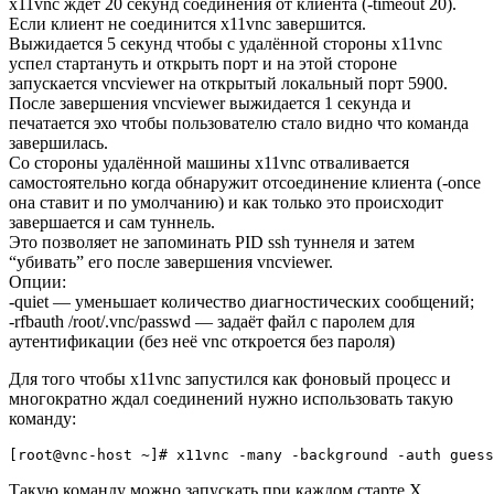
x11vnc ждёт 20 секунд соединения от клиента (-timeout 20).
Если клиент не соединится x11vnc завершится.
Выжидается 5 секунд чтобы с удалённой стороны x11vnc
успел стартануть и открыть порт и на этой стороне
запускается vncviewer на открытый локальный порт 5900.
После завершения vncviewer выжидается 1 секунда и
печатается эхо чтобы пользователю стало видно что команда
завершилась.
Со стороны удалённой машины x11vnc отваливается
самостоятельно когда обнаружит отсоединение клиента (-once
она ставит и по умолчанию) и как только это происходит
завершается и сам туннель.
Это позволяет не запоминать PID ssh туннеля и затем
“убивать” его после завершения vncviewer.
Опции:
-quiet — уменьшает количество диагностических сообщений;
-rfbauth /root/.vnc/passwd — задаёт файл с паролем для
аутентификации (без неё vnc откроется без пароля)
Для того чтобы x11vnc запустился как фоновый процесс и
многократно ждал соединений нужно использовать такую
команду:
Такую команду можно запускать при каждом старте X