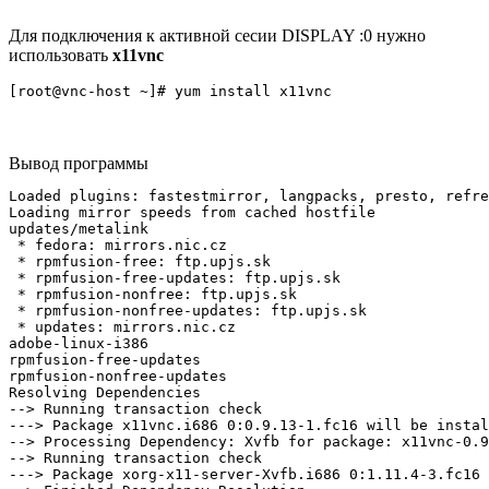
Для подключения к активной сесии DISPLAY :0 нужно
использовать
x11vnc
Вывод программы
Loaded plugins: fastestmirror, langpacks, presto, refre
Loading mirror speeds from cached hostfile

updates/metalink                                       
 * fedora: mirrors.nic.cz

 * rpmfusion-free: ftp.upjs.sk

 * rpmfusion-free-updates: ftp.upjs.sk

 * rpmfusion-nonfree: ftp.upjs.sk

 * rpmfusion-nonfree-updates: ftp.upjs.sk

 * updates: mirrors.nic.cz

adobe-linux-i386                                       
rpmfusion-free-updates                                 
rpmfusion-nonfree-updates                              
Resolving Dependencies

--> Running transaction check

---> Package x11vnc.i686 0:0.9.13-1.fc16 will be instal
--> Processing Dependency: Xvfb for package: x11vnc-0.9
--> Running transaction check

---> Package xorg-x11-server-Xvfb.i686 0:1.11.4-3.fc16 