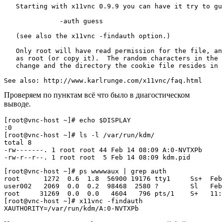
   Starting with x11vnc 0.9.9 you can have it try to gu
              -auth guess

   (see also the x11vnc -findauth option.)

   Only root will have read permission for the file, an
   as root (or copy it).  The random characters in the 
   change and the directory the cookie file resides in 
Проверяем по пунктам всё что было в диагостическом
выводе.
[root@vnc-host ~]# echo $DISPLAY

:0

[root@vnc-host ~]# ls -l /var/run/kdm/

total 8

-rw-------. 1 root root 44 Feb 14 08:09 A:0-NVTXPb

[root@vnc-host ~]# ps wwwwaux | grep auth

root      1272  0.6  1.8  56900 19176 tty1     Ss+  Feb
user002   2069  0.0  0.2  98468  2580 ?        Sl   Feb
root     31269  0.0  0.0   4604   796 pts/1    S+   11:
[root@vnc-host ~]# x11vnc -findauth
