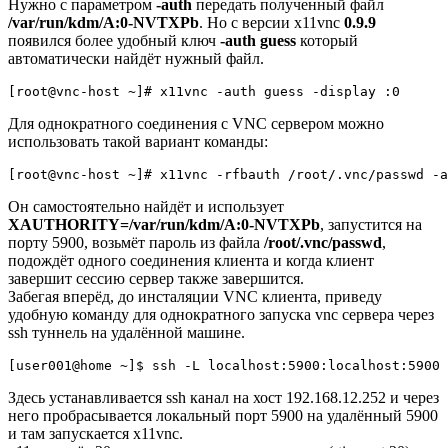
Нужно с параметром
-auth
передать полученный файл
/var/run/kdm/A:0-NVTXPb
. Но с версии x11vnc
0.9.9
появился более удобный ключ
-auth guess
который
автоматически найдёт нужный файл.
Для однократного соединения с VNC сервером можно
использовать такой вариант команды:
Он самостоятельно найдёт и использует
XAUTHORITY=/var/run/kdm/A:0-NVTXPb
, запустится на
порту 5900, возьмёт пароль из файла
/root/.vnc/passwd
,
подождёт одного соединения клиента и когда клиент
завершит сессию сервер также завершится.
Забегая вперёд, до инсталяции VNC клиента, приведу
удобную команду для однократного запуска vnc сервера через
ssh туннель на удалённой машине.
Здесь устанавливается ssh канал на хост 192.168.12.252 и через
него пробрасывается локальный порт 5900 на удалённый 5900
и там запускается x11vnc.