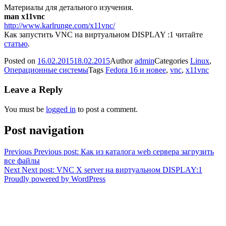
Материалы для детального изучения.
man x11vnc
http://www.karlrunge.com/x11vnc/
Как запустить VNC на виртуальном DISPLAY :1 читайте
статью
.
Posted on
16.02.2015
18.02.2015
Author
admin
Categories
Linux
,
Операционные системы
Tags
Fedora 16 и новее
,
vnc
,
x11vnc
Leave a Reply
You must be
logged in
to post a comment.
Post navigation
Previous
Previous post:
Как из каталога web сервера загрузить
все файлы
Next
Next post:
VNC X server на виртуальном DISPLAY:1
Proudly powered by WordPress