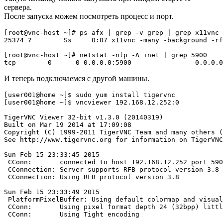
сервера.
После запуска можем посмотреть процесс и порт.
[root@vnc-host ~]# ps afx | grep -v grep | grep x11vnc

25374 ?        Ss     0:07 x11vnc -many -background -rf
[root@vnc-host ~]# netstat -nlp -A inet | grep 5900

И теперь подключаемся с другой машины.
[user001@home ~]$ sudo yum install tigervnc

[user001@home ~]$ vncviewer 192.168.12.252:0

TigerVNC Viewer 32-bit v1.3.0 (20140319)

Built on Mar 19 2014 at 17:09:08

Copyright (C) 1999-2011 TigerVNC Team and many others (
See http://www.tigervnc.org for information on TigerVNC
Sun Feb 15 23:33:45 2015

 CConn:       connected to host 192.168.12.252 port 590
 CConnection: Server supports RFB protocol version 3.8

 CConnection: Using RFB protocol version 3.8

Sun Feb 15 23:33:49 2015

 PlatformPixelBuffer: Using default colormap and visual
 CConn:       Using pixel format depth 24 (32bpp) littl