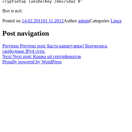
cryptsetup luksDelKey /dev/sda2 0'
Вот и всё.
Posted on
14.02.2011
01.11.2012
Author
admin
Categories
Linux
Post navigation
Previous
Previous post:
Баста карапузики! Кончились
свободные IPv4 сети.
Next
Next post:
Кража ssl сертификатов
Proudly powered by WordPress