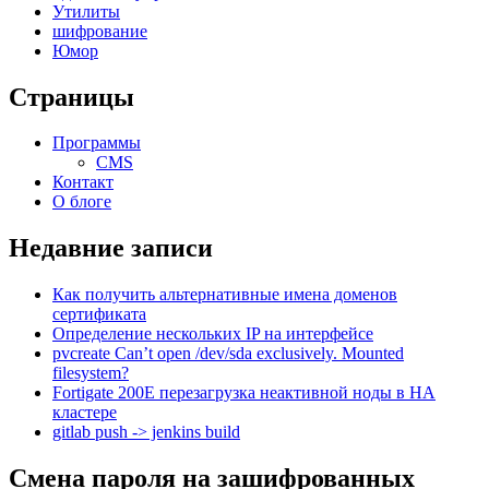
Утилиты
шифрование
Юмор
Страницы
Программы
CMS
Контакт
О блоге
Недавние записи
Как получить альтернативные имена доменов
сертификата
Определение нескольких IP на интерфейсе
pvcreate Can’t open /dev/sda exclusively. Mounted
filesystem?
Fortigate 200E перезагрузка неактивной ноды в HA
кластере
gitlab push -> jenkins build
Смена пароля на зашифрованных