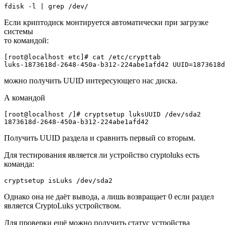
fdisk -l | grep /dev/
Если криптодиск монтируется автоматически при загрузке
системы
то командой:
[root@localhost etc]# cat /etc/crypttab 

luks-1873618d-2648-450a-b312-224abe1afd42 UUID=1873618d
можно получить UUID интересующего нас диска.
А командой
[root@localhost /]# cryptsetup luksUUID /dev/sda2

1873618d-2648-450a-b312-224abe1afd42
Получить UUID раздела и сравнить первый со вторым.
Для тестирования является ли устройство cryptoluks есть
команда:
cryptsetup isLuks /dev/sda2
Однако она не даёт вывода, а лишь возвращает 0 если раздел
является CryptoLuks устройством.
Для проверки ещё можно получить статус устройства