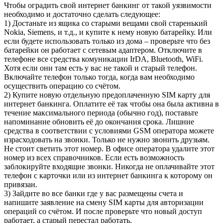
Чтобы оградить свой интернет банкинг от такой уязвимости
необходимо и достаточно сделать следующее:
1) Достаньте из ящика со старыми вещами свой старенький
Nokia, Siemens, и т.д., и купите к нему новую батарейку. Или
если будете использовать только из дома – проверьте что без
батарейки он работает с сетевым адаптером. Отключите в
телефоне все средства комуникации IrDA, Bluetooth, WiFi.
Хотя если они там есть у вас не такой и старый телефон.
Включайте телефон только тогда, когда вам необходимо
осуществить операцию со счётом.
2) Купите новую отдельную предоплаченную SIM карту для
интернет банкинга. Оплатите её так чтобы она была активна в
течение максимального периода (обычно год), поставьте
напоминание обновить её до окончания срока. Лишние
средства в соответствии с условиями GSM оператора можете
израсходовать на звонки. Только не нужно звонить друзьям.
Не стоит светить этот номер. В офисе оператора удалите этот
номер из всех справочников. Если есть возможность
заблокируйте входящие звонки. Никогда не оплачивайте этот
телефон с карточки или из интернет банкинга к которому он
привязан.
3) Зайдите во все банки где у вас размещены счета и
напишите заявление на смену SIM карты для авторизации
операций со счётом. И после проверьте что новый доступ
работает, а старый перестал работать.