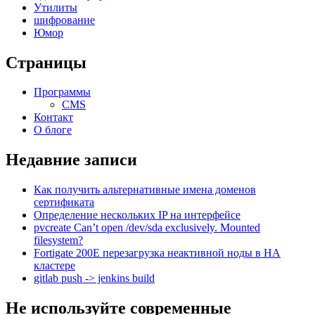
Утилиты
шифрование
Юмор
Страницы
Программы
CMS
Контакт
О блоге
Недавние записи
Как получить альтернативные имена доменов
сертификата
Определение нескольких IP на интерфейсе
pvcreate Can’t open /dev/sda exclusively. Mounted
filesystem?
Fortigate 200E перезагрузка неактивной ноды в HA
кластере
gitlab push -> jenkins build
Не используйте современные