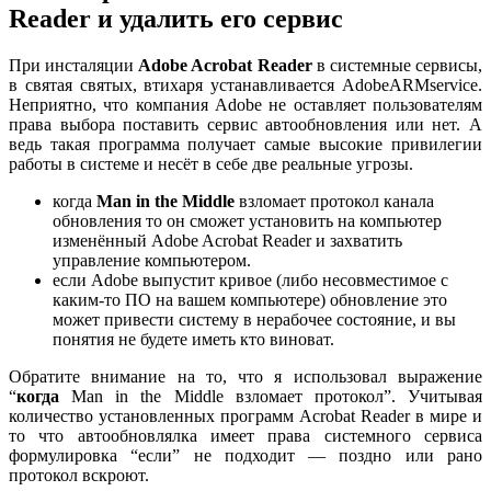
Reader и удалить его сервис
При инсталяции
Adobe Acrobat Reader
в системные сервисы,
в святая святых, втихаря устанавливается AdobeARMservice.
Неприятно, что компания Adobe не оставляет пользователям
права выбора поставить сервис автообновления или нет. А
ведь такая программа получает самые высокие привилегии
работы в системе и несёт в себе две реальные угрозы.
когда
Man in the Middle
взломает протокол канала
обновления то он сможет установить на компьютер
изменённый Adobe Acrobat Reader и захватить
управление компьютером.
если Adobe выпустит кривое (либо несовместимое с
каким-то ПО на вашем компьютере) обновление это
может привести систему в нерабочее состояние, и вы
понятия не будете иметь кто виноват.
Обратите внимание на то, что я использовал выражение
“
когда
Man in the Middle взломает протокол”. Учитывая
количество установленных программ Acrobat Reader в мире и
то что автообновлялка имеет права системного сервиса
формулировка “если” не подходит — поздно или рано
протокол вскроют.