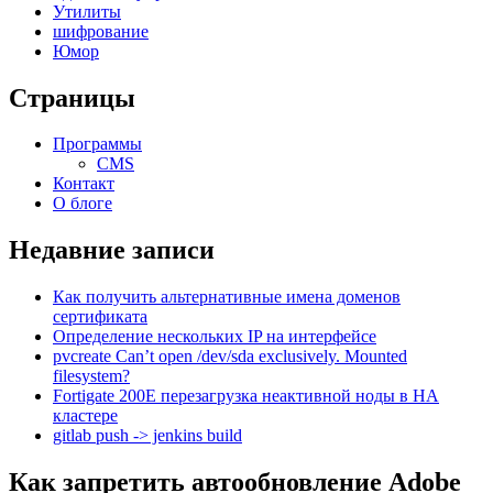
Утилиты
шифрование
Юмор
Страницы
Программы
CMS
Контакт
О блоге
Недавние записи
Как получить альтернативные имена доменов
сертификата
Определение нескольких IP на интерфейсе
pvcreate Can’t open /dev/sda exclusively. Mounted
filesystem?
Fortigate 200E перезагрузка неактивной ноды в HA
кластере
gitlab push -> jenkins build
Как запретить автообновление Adobe