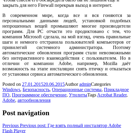
закрыть для него Firewall перекрыв выход в интернет.
В современном мире, когда все и вся гоняются за
персональными данными людей, установкой подобных
непрошенных вещей промышляют многие производители
программ. Для PC отчасти это продиктовано с тем, что
компания Microsoft сделала, на мой взгляд, очень правильные
шаги и немного отстранила пользователей компьютеров от
привилегий системного администратора. Поэтому
автоматические обновления программ стали невозможными
без интерактивного взаимодействия с пользователем. Но в
отличии от компании Adobe, например, Mozilla даёт
возможность на этапе инсталяции снять птичку и отказаться
от установки сервиса автоматического обновления.
Posted on
27.01.2015
20.06.2015
Author
admin
Categories
Windows
,
Безопасность
,
Операционные системы
,
Прикладное
ПО
,
Программное обеспечение
,
Утилиты
Tags
Acrobat Reader
,
Adobe
,
автообновления
Post navigation
Previous
Previous post:
Где взять полный инсталятор Adobe
Flash Player