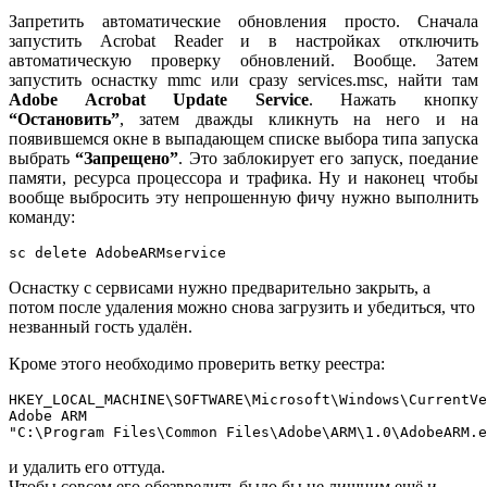
Запретить автоматические обновления просто. Сначала
запустить Acrobat Reader и в настройках отключить
автоматическую проверку обновлений. Вообще. Затем
запустить оснастку mmc или сразу services.msc, найти там
Adobe Acrobat Update Service
. Нажать кнопку
“Остановить”
, затем дважды кликнуть на него и на
появившемся окне в выпадающем списке выбора типа запуска
выбрать
“Запрещено”
. Это заблокирует его запуск, поедание
памяти, ресурса процессора и трафика. Ну и наконец чтобы
вообще выбросить эту непрошенную фичу нужно выполнить
команду:
Оснастку с сервисами нужно предварительно закрыть, а
потом после удаления можно снова загрузить и убедиться, что
незванный гость удалён.
Кроме этого необходимо проверить ветку реестра:
HKEY_LOCAL_MACHINE\SOFTWARE\Microsoft\Windows\CurrentVe
Adobe ARM

и удалить его оттуда.
Чтобы совсем его обезвредить было бы не лишним ещё и