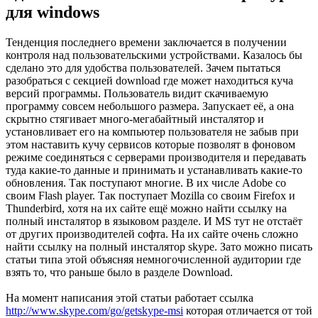
для windows
Тенденция последнего времени заключается в получении
контроля над пользовательскими устройствами. Казалось бы
сделано это для удобства пользователей. Зачем пытаться
разобраться с секцией download где может находиться куча
версий программы. Пользователь видит скачиваемую
программу совсем небольшого размера. Запускает её, а она
скрытно стягивает много-мегабайтный инсталятор и
установливает его на компьютер пользователя не забыв при
этом наставить кучу сервисов которые позволят в фоновом
режиме соединяться с серверами производителя и передавать
туда какие-то данные и принимать и устанавливать какие-то
обновления. Так поступают многие. В их числе Adobe со
своим Flash player. Так поступает Mozilla со своим Firefox и
Thunderbird, хотя на их сайте ещё можно найти ссылку на
полный инсталятор в языковом разделе. И MS тут не отстаёт
от других производителей софта. На их сайте очень сложно
найти ссылку на полный инсталятор skype. Зато можно писать
статьи типа этой объясняя немногочисленной аудитории где
взять то, что раньше было в разделе Download.
На момент написания этой статьи работает ссылка
http://www.skype.com/go/getskype-msi
которая отличается от той