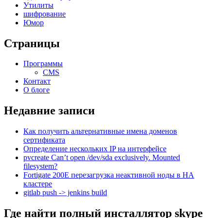
Утилиты
шифрование
Юмор
Страницы
Программы
CMS
Контакт
О блоге
Недавние записи
Как получить альтернативные имена доменов
сертификата
Определение нескольких IP на интерфейсе
pvcreate Can’t open /dev/sda exclusively. Mounted
filesystem?
Fortigate 200E перезагрузка неактивной ноды в HA
кластере
gitlab push -> jenkins build
Где найти полный инсталлятор skype