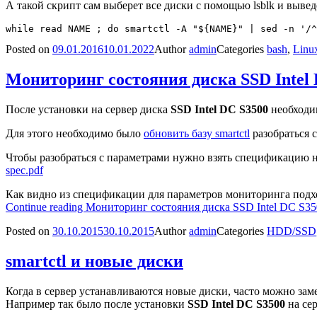
А такой скрипт сам выберет все диски с помощью lsblk и вывед
Posted on
09.01.2016
10.01.2022
Author
admin
Categories
bash
,
Linu
Мониторинг состояния диска SSD Intel
После установки на сервер диска
SSD Intel DC S3500
необходим
Для этого необходимо было
обновить базу smartctl
разобраться 
Чтобы разобраться с параметрами нужно взять спецификацию н
spec.pdf
Как видно из спецификации для параметров мониторинга подхо
Continue reading
Мониторинг состояния диска SSD Intel DC S35
Posted on
30.10.2015
30.10.2015
Author
admin
Categories
HDD/SSD
smartctl и новые диски
Когда в сервер устанавливаются новые диски, часто можно за
Например так было после установки
SSD Intel DC S3500
на сер