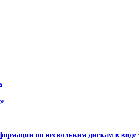
а
ре
формации по нескольким дискам в виде