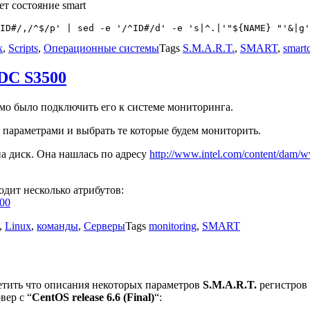
ет состояние smart
x
,
Scripts
,
Операционные системы
Tags
S.M.A.R.T.
,
SMART
,
smartc
 DC S3500
о было подключить его к системе мониторинга.
с параметрами и выбрать те которые будем мониторить.
а диск. Она нашлась по адресу
http://www.intel.com/content/dam/w
дит несколько атрибутов:
00
,
Linux
,
команды
,
Серверы
Tags
monitoring
,
SMART
метить что описания некоторых параметров
S.M.A.R.T.
регистров 
вер с “
CentOS release 6.6 (Final)
“: