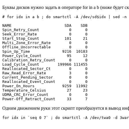
Буквы дисков нужно задать в операторе for in a b (ниже будет 
# for idx in a b ; do smartctl -A /dev/sd$idx | sed -n 
NAME                       SDA    SDB

Spin_Retry_Count             0      0

Seek_Error_Rate              0      0

Start_Stop_Count           101     21

Multi_Zone_Error_Rate        0      0

Offline_Uncorrectable        0      0

Spin_Up_Time              9216  10183

Power_Cycle_Count           95     12

Calibration_Retry_Count      0      0

Load_Cycle_Count        199966 111455

Reallocated_Sector_Ct        0      0

Raw_Read_Error_Rate          3      0

Current_Pending_Sector       0      0

Reallocated_Event_Count      0      0

Power_On_Hours            9259  11992

Temperature_Celsius         27     23

UDMA_CRC_Error_Count         0      0

Одним движением руки этот скрипт преобразуется в вывод ин
for idx in `seq 0 7` ; do smartctl -A /dev/twa0 -d 3war