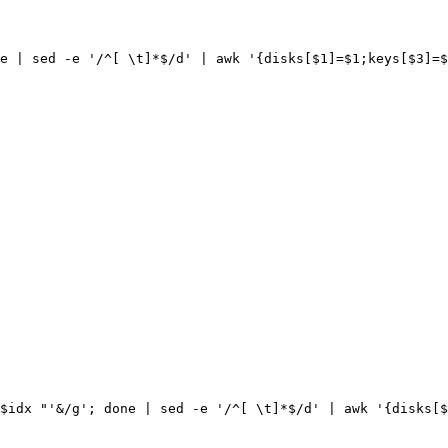
e | sed -e '/^[ \t]*$/d' | awk '{disks[$1]=$1;keys[$3]=$
$idx "'&/g'; done | sed -e '/^[ \t]*$/d' | awk '{disks[$