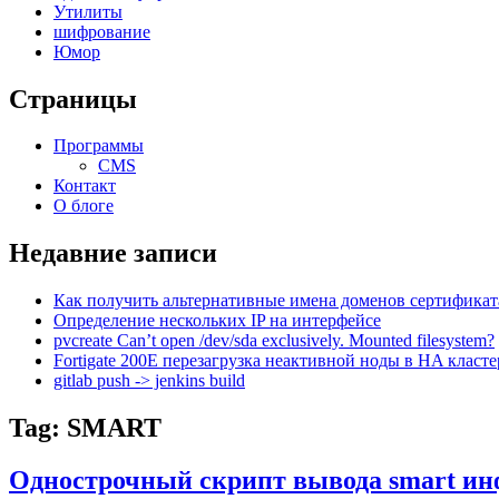
Утилиты
шифрование
Юмор
Страницы
Программы
CMS
Контакт
О блоге
Недавние записи
Как получить альтернативные имена доменов сертификат
Определение нескольких IP на интерфейсе
pvcreate Can’t open /dev/sda exclusively. Mounted filesystem?
Fortigate 200E перезагрузка неактивной ноды в HA класте
gitlab push -> jenkins build
Tag: SMART
Однострочный скрипт вывода smart ин