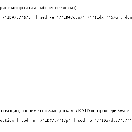
скрипт который сам выберет все диски)
'/^ID#/,/^$/p' | sed -e '/^ID#/d;s/^./'"$idx "'&/g'; don
формации, например по 8-ми дискам в RAID контроллере 3ware.
e,$idx | sed -n '/^ID#/,/^$/p' | sed -e '/^ID#/d;s/^./'"