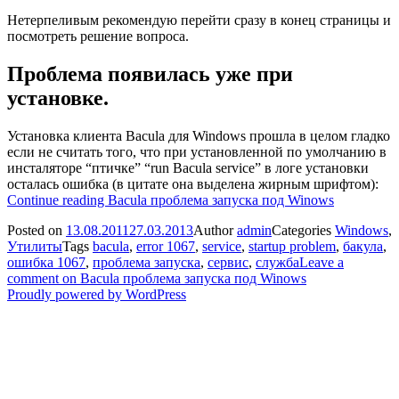
Нетерпеливым рекомендую перейти сразу в конец страницы и
посмотреть решение вопроса.
Проблема появилась уже при
установке.
Установка клиента Bacula для Windows прошла в целом гладко
если не считать того, что при установленной по умолчанию в
инсталяторе “птичке” “run Bacula service” в логе установки
осталась ошибка (в цитате она выделена жирным шрифтом):
Continue reading
Bacula проблема запуска под Winows
Posted on
13.08.2011
27.03.2013
Author
admin
Categories
Windows
,
Утилиты
Tags
bacula
,
error 1067
,
service
,
startup problem
,
бакула
,
ошибка 1067
,
проблема запуска
,
сервис
,
служба
Leave a
comment
on Bacula проблема запуска под Winows
Proudly powered by WordPress