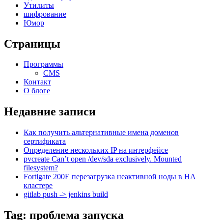
Утилиты
шифрование
Юмор
Страницы
Программы
CMS
Контакт
О блоге
Недавние записи
Как получить альтернативные имена доменов
сертификата
Определение нескольких IP на интерфейсе
pvcreate Can’t open /dev/sda exclusively. Mounted
filesystem?
Fortigate 200E перезагрузка неактивной ноды в HA
кластере
gitlab push -> jenkins build
Tag: проблема запуска