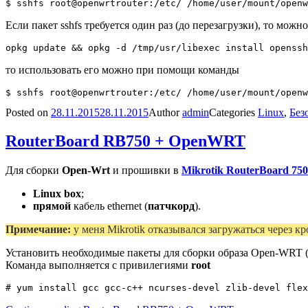
Если пакет sshfs требуется один раз (до перезагрузки), то мож
то использовать его можно при помощи команды
Posted on
28.11.2015
28.11.2015
Author
admin
Categories
Linux
,
Без
RouterBoard RB750 + OpenWRT
Для сборки
Open-Wrt
и прошивки в
Mikrotik RouterBoard 750
Linux box
;
прямой
кабель ethernet (
патчкорд
).
Примечание:
у меня Mikrotik отказывался загружаться через
Установить необходимые пакеты для сборки образа Open-WRT (
Команда выполняется с привилегиями
root