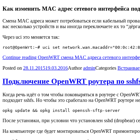
Как изменить MAC адрес сетевого интерфейса п
Смена MAC адреса может потребоваться если кабельный провайде
вас несколько устройств и вы иногда переключаете их то “дёрг
Через uci это меняется так:
Continue reading
OpenWRT смена MAC адреса сетевого интерфе
Posted on
28.11.2015
19.03.2016
Author
admin
Categories
Встраивае
Подключение OpenWRT роутера по sshf
Когда речь идёт о том чтобы поковыряться в роутере с OpenWR
подходит sshfs. Но чтобы это сработало на OpenWRT роутере нео
После установки, при условии что установлен sshd (dropbear) се
На компьютере где будет монтироваться OpenWRT примонтироват