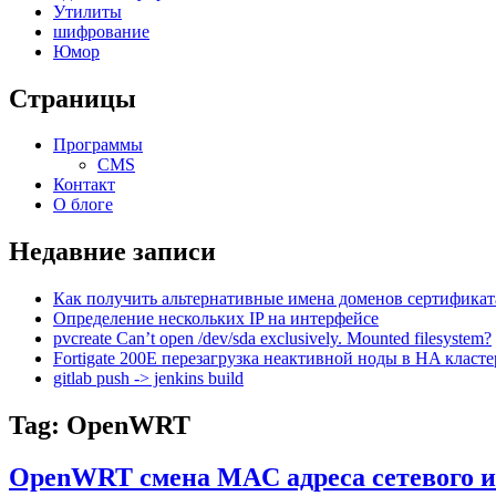
Утилиты
шифрование
Юмор
Страницы
Программы
CMS
Контакт
О блоге
Недавние записи
Как получить альтернативные имена доменов сертификат
Определение нескольких IP на интерфейсе
pvcreate Can’t open /dev/sda exclusively. Mounted filesystem?
Fortigate 200E перезагрузка неактивной ноды в HA класте
gitlab push -> jenkins build
Tag: OpenWRT
OpenWRT смена MAC адреса сетевого 