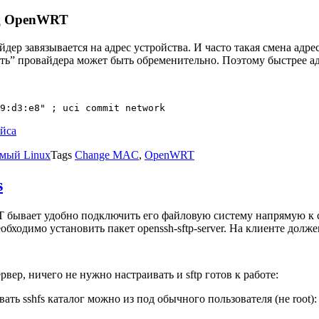
од OpenWRT
р завязывается на адрес устройства. И часто такая смена адрес
ать” провайдера может быть обременительно. Поэтому быстрее ад
йса
мый Linux
Tags
Change MAC
,
OpenWRT
s
T бывает удобно подключить его файловую систему напрямую к с
бходимо установить пакет openssh-sftp-server. На клиенте должен
рвер, ничего не нужно настраивать и sftp готов к работе:
ь sshfs каталог можно из под обычного пользователя (не root):