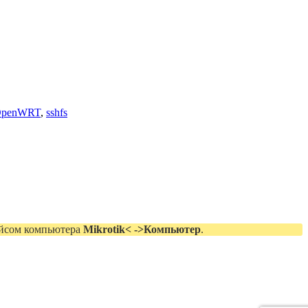
penWRT
,
sshfs
фейсом компьютера
Mikrotik< ->Компьютер
.