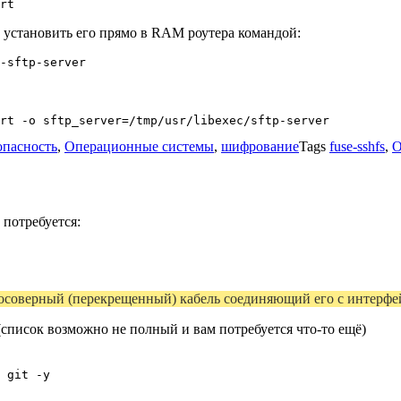
но установить его прямо в RAM роутера командой:
опасность
,
Операционные системы
,
шифрование
Tags
fuse-sshfs
,
O
потребуется:
 кросоверный (перекрещенный) кабель соединяющий его с интер
список возможно не полный и вам потребуется что-то ещё)