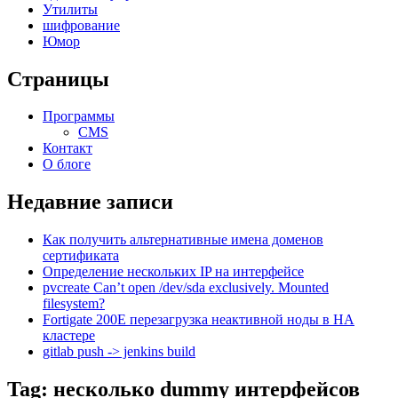
Утилиты
шифрование
Юмор
Страницы
Программы
CMS
Контакт
О блоге
Недавние записи
Как получить альтернативные имена доменов
сертификата
Определение нескольких IP на интерфейсе
pvcreate Can’t open /dev/sda exclusively. Mounted
filesystem?
Fortigate 200E перезагрузка неактивной ноды в HA
кластере
gitlab push -> jenkins build
Tag: несколько dummy интерфейсов