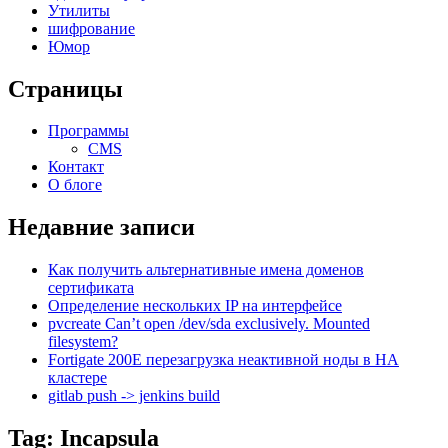
Утилиты
шифрование
Юмор
Страницы
Программы
CMS
Контакт
О блоге
Недавние записи
Как получить альтернативные имена доменов
сертификата
Определение нескольких IP на интерфейсе
pvcreate Can’t open /dev/sda exclusively. Mounted
filesystem?
Fortigate 200E перезагрузка неактивной ноды в HA
кластере
gitlab push -> jenkins build
Tag: Incapsula