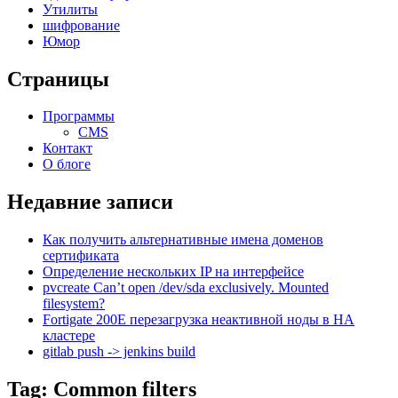
Утилиты
шифрование
Юмор
Страницы
Программы
CMS
Контакт
О блоге
Недавние записи
Как получить альтернативные имена доменов
сертификата
Определение нескольких IP на интерфейсе
pvcreate Can’t open /dev/sda exclusively. Mounted
filesystem?
Fortigate 200E перезагрузка неактивной ноды в HA
кластере
gitlab push -> jenkins build
Tag: Common filters