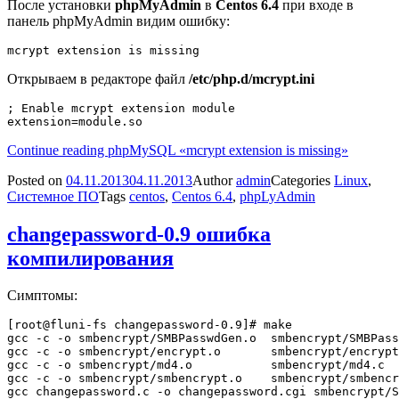
После установки
phpMyAdmin
в
Centos 6.4
при входе в
панель phpMyAdmin видим ошибку:
mcrypt extension is missing
Открываем в редакторе файл
/etc/php.d/mcrypt.ini
; Enable mcrypt extension module

Continue reading
phpMySQL «mcrypt extension is missing»
Posted on
04.11.2013
04.11.2013
Author
admin
Categories
Linux
,
Системное ПО
Tags
centos
,
Centos 6.4
,
phpLyAdmin
changepassword-0.9 ошибка
компилирования
Симптомы:
[root@fluni-fs changepassword-0.9]# make

gcc -c -o smbencrypt/SMBPasswdGen.o  smbencrypt/SMBPass
gcc -c -o smbencrypt/encrypt.o       smbencrypt/encrypt
gcc -c -o smbencrypt/md4.o           smbencrypt/md4.c

gcc -c -o smbencrypt/smbencrypt.o    smbencrypt/smbencr
gcc changepassword.c -o changepassword.cgi smbencrypt/S