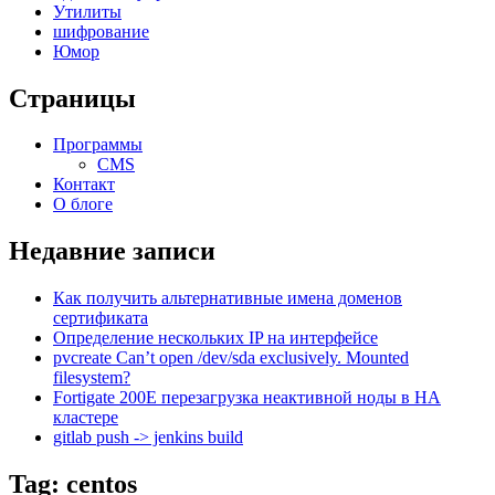
Утилиты
шифрование
Юмор
Страницы
Программы
CMS
Контакт
О блоге
Недавние записи
Как получить альтернативные имена доменов
сертификата
Определение нескольких IP на интерфейсе
pvcreate Can’t open /dev/sda exclusively. Mounted
filesystem?
Fortigate 200E перезагрузка неактивной ноды в HA
кластере
gitlab push -> jenkins build
Tag: centos