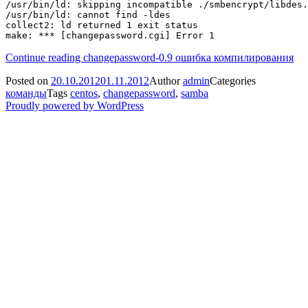
/usr/bin/ld: skipping incompatible ./smbencrypt/libdes.
/usr/bin/ld: cannot find -ldes

collect2: ld returned 1 exit status

Continue reading
changepassword-0.9 ошибка компилирования
Posted on
20.10.2012
01.11.2012
Author
admin
Categories
команды
Tags
centos
,
changepassword
,
samba
Proudly powered by WordPress