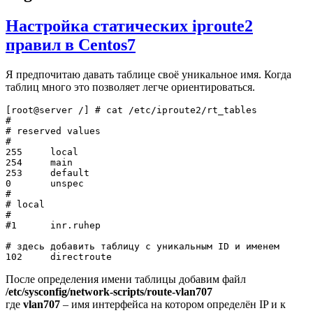
Настройка статических iproute2
правил в Centos7
Я предпочитаю давать таблице своё уникальное имя. Когда
таблиц много это позволяет легче ориентировaться.
[root@server /] # cat /etc/iproute2/rt_tables

#

# reserved values

#

255	local

254	main

253	default

0	unspec

#

# local

#

#1	inr.ruhep

# здесь добавить таблицу с уникальным ID и именем

После определения имени таблицы добавим файл
/etc/sysconfig/network-scripts/route-vlan707
где
vlan707
– имя интерфейса на котором определён IP и к