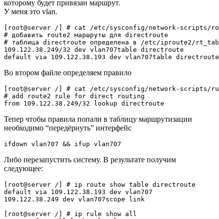
которому будет привязан маршрут.
У меня это vlan.
[root@server /] # cat /etc/sysconfig/network-scripts/ro
# добавить route2 маршруты для directroute

# таблица directroute определена в /etc/iproute2/rt_tab
109.122.38.249/32 dev vlan707table directroute

Во втором файле определяем правило
[root@server /] # cat /etc/sysconfig/network-scripts/ru
# add route2 rule for direct routing

Тепер чтобы правила попали в таблицу маршрутизации
необходимо “передёрнуть” интерфейс
Либо перезапустить систему. В результате получим
следующее:
[root@server /] # ip route show table directroute

default via 109.122.38.193 dev vlan707

109.122.38.249 dev vlan707scope link

[root@server /] # ip rule show all
