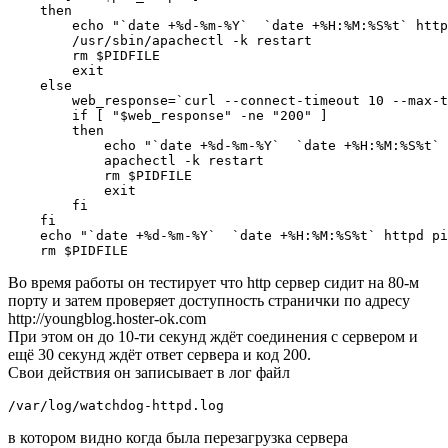
    then

        echo "`date +%d-%m-%Y`  `date +%H:%M:%S%t` http
        /usr/sbin/apachectl -k restart

        rm $PIDFILE

        exit

    else

        web_response=`curl --connect-timeout 10 --max-t
        if [ "$web_response" -ne "200" ]

        then

            echo "`date +%d-%m-%Y`  `date +%H:%M:%S%t` 
            apachectl -k restart

            rm $PIDFILE

            exit

        fi

    fi

    echo "`date +%d-%m-%Y`  `date +%H:%M:%S%t` httpd pi
Во время работы он тестирует что http сервер сидит на 80-м
порту и затем проверяет доступность странички по адресу
http://youngblog.hoster-ok.com
При этом он до 10-ти секунд ждёт соединения с сервером и
ещё 30 секунд ждёт ответ сервера и код 200.
Свои действия он записывает в лог файл
/var/log/watchdog-httpd.log
в котором видно когда была перезагрузка сервера