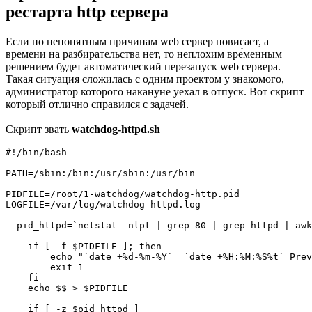
рестарта http сервера
Если по непонятным причинам web сервер повисает, а
времени на разбирательства нет, то неплохим
вре́менным
решением будет автоматический перезапуск web сервера.
Такая ситуация сложилась с одним проектом у знакомого,
администратор которого накануне уехал в отпуск. Вот скрипт
который отлично справился с задачей.
Скрипт звать
watchdog-httpd.sh
#!/bin/bash

PATH=/sbin:/bin:/usr/sbin:/usr/bin

PIDFILE=/root/1-watchdog/watchdog-http.pid

LOGFILE=/var/log/watchdog-httpd.log

  pid_httpd=`netstat -nlpt | grep 80 | grep httpd | awk
    if [ -f $PIDFILE ]; then

        echo "`date +%d-%m-%Y`  `date +%H:%M:%S%t` Prev
        exit 1

    fi

    echo $$ > $PIDFILE

    if [ -z $pid_httpd ] 
