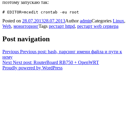
поэтому запускаю так:
Posted on
28.07.2013
28.07.2013
Author
admin
Categories
Linux
,
Web
,
мониторинг
Tags
рестарт httpd
,
рестарт web сервера
Post navigation
Previous
Previous post:
bash, парсинг имени файла и пути к
нему
Next
Next post:
RouterBoard RB750 + OpenWRT
Proudly powered by WordPress