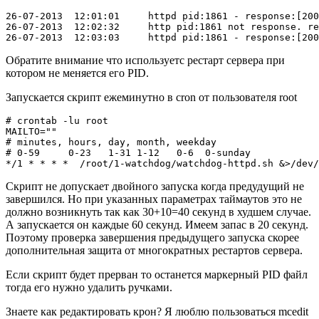
26-07-2013  12:01:01     httpd pid:1861 - response:[200
26-07-2013  12:02:32     http pid:1861 not response. re
Обратите внимание что используетс рестарт сервера при
котором не меняется его PID.
Запускается скрипт ежеминутно в cron от пользователя root
# crontab -lu root

MAILTO=""

# minutes, hours, day, month, weekday

# 0-59     0-23   1-31 1-12   0-6  0-sunday

Скрипт не допускает двойного запуска когда предудущий не
завершился. Но при указанных параметрах таймаутов это не
должно возникнуть так как 30+10=40 секунд в худшем случае.
А запускается он каждые 60 секунд. Имеем запас в 20 секунд.
Поэтому проверка завершения предыдущего запуска скорее
дополнительная защита от многократных рестартов сервера.
Если скрипт будет прерван то останется маркерный PID файл
тогда его нужно удалить ручками.
Знаете как редактировать крон? Я люблю пользоваться mcedit