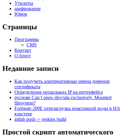
Утилиты
шифрование
Юмор
Страницы
Программы
CMS
Контакт
О блоге
Недавние записи
Как получить альтернативные имена доменов
сертификата
Определение нескольких IP на интерфейсе
pvcreate Can’t open /dev/sda exclusively. Mounted
filesystem?
Fortigate 200E перезагрузка неактивной ноды в HA
кластере
gitlab push -> jenkins build
Простой скрипт автоматического