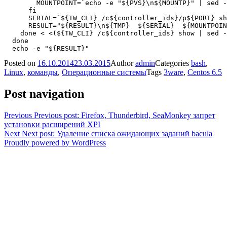
        MOUNTPOINT=`echo -e "${PVS}\n${MOUNTP}" | sed -
      fi

      SERIAL=`${TW_CLI} /c${controller_ids}/p${PORT} sh
      RESULT="${RESULT}\n${TMP}  ${SERIAL}  ${MOUNTPOIN
    done < <(${TW_CLI} /c${controller_ids} show | sed -
  done

Posted on
16.10.2014
23.03.2015
Author
admin
Categories
bash
,
Linux
,
команды
,
Операционные системы
Tags
3ware
,
Centos 6.5
Post navigation
Previous
Previous post:
Firefox, Thunderbird, SeaMonkey запрет
установки расширений XPI
Next
Next post:
Удаление списка ожидающих заданий bacula
Proudly powered by WordPress