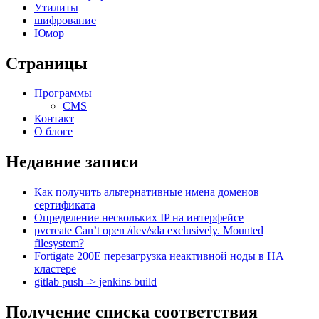
Утилиты
шифрование
Юмор
Страницы
Программы
CMS
Контакт
О блоге
Недавние записи
Как получить альтернативные имена доменов
сертификата
Определение нескольких IP на интерфейсе
pvcreate Can’t open /dev/sda exclusively. Mounted
filesystem?
Fortigate 200E перезагрузка неактивной ноды в HA
кластере
gitlab push -> jenkins build
Получение списка соответствия