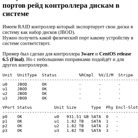
портов рейд контроллера дискам в
системе
Имеем RAID контроллер который экспортирует свои диски в
систему как набор дисков (JBOD).
Нужно получить какой физический порт какому устройству в
системе соответствует.
Пример был сделан для контроллера
3ware
и
CentOS release
6.5 (Final)
. Но с небольшими поправками подойдёт и для
других контроллеров.
Unit  UnitType  Status         %RCmpl  %V/I/M  Stripe  
-------------------------------------------------------
u0    JBOD      OK             -       -       -       
u1    JBOD      OK             -       -       -       
u2    JBOD      OK             -       -       -       
u3    JBOD      OK             -       -       -       
VPort Status         Unit Size      Type  Phy Encl-Slot
-------------------------------------------------------
p0    OK             u0   931.51 GB SATA  0   -        
p1    OK             u1   1.82 TB   SATA  1   -        
p2    OK             u2   1.82 TB   SATA  2   -        