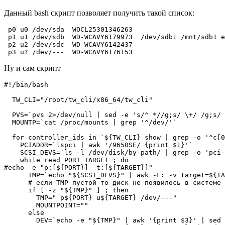
Данный bash скрипт позволяет получить такой список:
 p0 u0 /dev/sda  WOCL25301346263

 p1 u1 /dev/sdb  WD-WCAVY6179973  /dev/sdb1 /mnt/sdb1 e
 p2 u2 /dev/sdc  WD-WCAVY6142437

Ну и сам скрипт
#!/bin/bash

  TW_CLI="/root/tw_cli/x86_64/tw_cli"

  PVS=`pvs 2>/dev/null | sed -e 's/^ *//g;s/ \+/ /g;s/ 
  MOUNTP=`cat /proc/mounts | grep '^/dev/'`

  for controller_ids in `${TW_CLI} show | grep -o '^c[0
    PCIADDR=`lspci | awk '/9650SE/ {print $1}'`

    SCSI_DEVS=`ls -l /dev/disk/by-path/ | grep -o 'pci-
    while read PORT TARGET ; do

#echo -e "p:[${PORT}]  t:[${TARGET}]"

      TMP=`echo "${SCSI_DEVS}" | awk -F: -v target=${TA
      # если TMP пустой то диск не появилось в системе 
      if [ -z "${TMP}" ] ; then

        TMP=" p${PORT} u${TARGET} /dev/---"

        MOUNTPOINT=""

      else

        DEV=`echo -e "${TMP}" | awk '{print $3}' | sed 