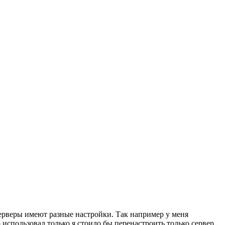
ерверы имеют разные настройки. Так например у меня
использовал только я стоило бы перенастроить только сервер