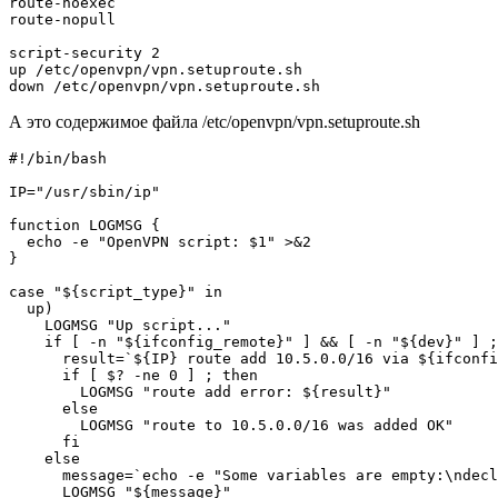
route-noexec

route-nopull

script-security 2

up /etc/openvpn/vpn.setuproute.sh

А это содержимое файла /etc/openvpn/vpn.setuproute.sh
#!/bin/bash

IP="/usr/sbin/ip"

function LOGMSG {

  echo -e "OpenVPN script: $1" >&2

}

case "${script_type}" in

  up)

    LOGMSG "Up script..."

    if [ -n "${ifconfig_remote}" ] && [ -n "${dev}" ] ;
      result=`${IP} route add 10.5.0.0/16 via ${ifconfi
      if [ $? -ne 0 ] ; then

        LOGMSG "route add error: ${result}"

      else

        LOGMSG "route to 10.5.0.0/16 was added OK"

      fi

    else

      message=`echo -e "Some variables are empty:\ndecl
      LOGMSG "${message}"
