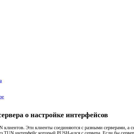
а
ре
ервера о настройке интерфейсов
 клиентов. Эти клиенты соединяются с разными серверами, а с
з TUN интерфейс который PUSH-ился с сервера. Если бы сервер 