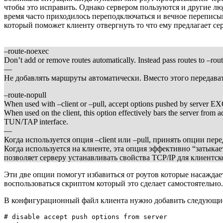
чтобы это исправить. Однако сервером пользуются и другие л
время часто приходилось переподключаться и вечное переписы
который поможет клиенту отвергнуть то что ему предлагает сер
–route-noexec
Don’t add or remove routes automatically. Instead pass routes to –rout
—
Не добавлять маршруты автоматически. Вместо этого передава
–route-nopull
When used with –client or –pull, accept options pushed by server E
When used on the client, this option effectively bars the server from add
TUN/TAP interface.
—
Когда используется опция –client или –pull, принять опции
Когда используется на клиенте, эта опция эффективно “затыка
позволяет серверу устанавливать свойства TCP/IP для клиент
Эти две опции помогут избавиться от роутов которые насаждает 
воспользоваться скриптом который это сделает самостоятельно.
В конфигурационный файл клиента нужно добавить следующие
# disable accept push options from server
