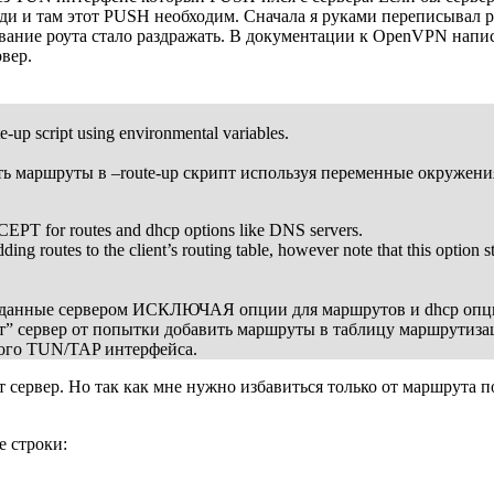
юди и там этот PUSH необходим. Сначала я руками переписывал 
вание роута стало раздражать. В документации к OpenVPN напис
вер.
e-up script using environmental variables.
ть маршруты в –route-up скрипт используя переменные окружени
XCEPT for routes and dhcp options like DNS servers.
ing routes to the client’s routing table, however note that this option sti
 переданные сервером ИСКЛЮЧАЯ опции для маршрутов и dhcp оп
ет” сервер от попытки добавить маршруты в таблицу маршрутиза
ского TUN/TAP интерфейса.
сервер. Но так как мне нужно избавиться только от маршрута по-
 строки: