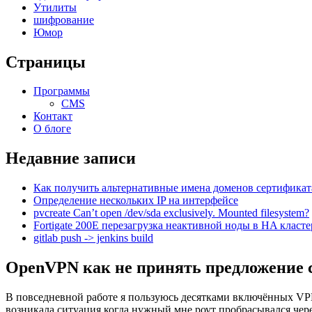
Утилиты
шифрование
Юмор
Страницы
Программы
CMS
Контакт
О блоге
Недавние записи
Как получить альтернативные имена доменов сертификат
Определение нескольких IP на интерфейсе
pvcreate Can’t open /dev/sda exclusively. Mounted filesystem?
Fortigate 200E перезагрузка неактивной ноды в HA класте
gitlab push -> jenkins build
OpenVPN как не принять предложение с
В повседневной работе я пользуюсь десятками включённых VPN
возникала ситуация когда нужный мне роут пробрасывался чере