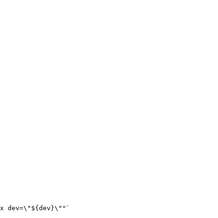
x dev=\"${dev}\""`
