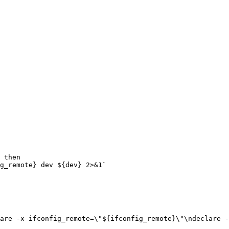
 then

g_remote} dev ${dev} 2>&1`

are -x ifconfig_remote=\"${ifconfig_remote}\"\ndeclare -