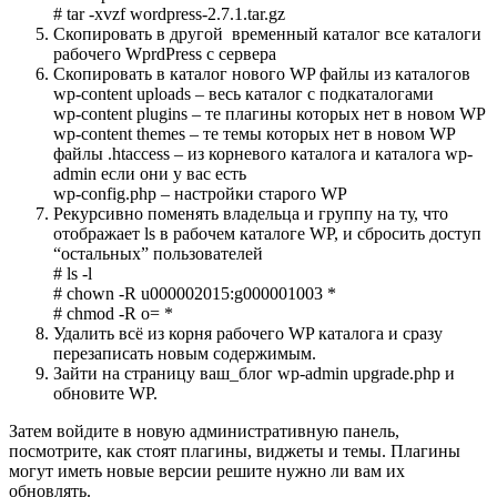
# tar -xvzf wordpress-2.7.1.tar.gz
Скопировать в другой временный каталог все каталоги
рабочего WprdPress с сервера
Скопировать в каталог нового WP файлы из каталогов
wp-content uploads – весь каталог с подкаталогами
wp-content plugins – те плагины которых нет в новом WP
wp-content themes – те темы которых нет в новом WP
файлы .htaccess – из корневого каталога и каталога wp-
admin если они у вас есть
wp-config.php – настройки старого WP
Pекурсивно поменять владельца и группу на ту, что
отображает ls в рабочем каталоге WP, и сбросить доступ
“остальных” пользователей
# ls -l
# chown -R u000002015:g000001003 *
# chmod -R o= *
Удалить всё из корня рабочего WP каталога и сразу
перезаписать новым содержимым.
Зайти на страницу ваш_блог wp-admin upgrade.php и
обновите WP.
Затем войдите в новую административную панель,
посмотрите, как стоят плагины, виджеты и темы. Плагины
могут иметь новые версии решите нужно ли вам их
обновлять.