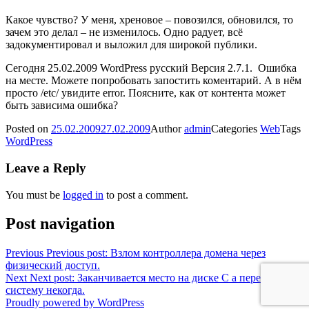
Какое чувство? У меня, хреновое – повозился, обновился, то
зачем это делал – не изменилось. Одно радует, всё
задокументировал и выложил для широкой публики.
Сегодня 25.02.2009 WordPress русский Версия 2.7.1. Ошибка
на месте. Можете попробовать запостить коментарий. А в нём
просто /etс/ увидите error. Поясните, как от контента может
быть зависима ошибка?
Posted on
25.02.2009
27.02.2009
Author
admin
Categories
Web
Tags
WordPress
Leave a Reply
You must be
logged in
to post a comment.
Post navigation
Previous
Previous post:
Взлом контроллера домена через
физический доступ.
Next
Next post:
Заканчивается место на диске C а переставлять
систему некогда.
Proudly powered by WordPress