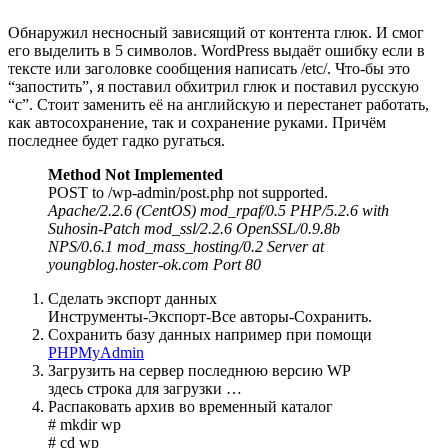
Обнаружил несносный зависящий от контента глюк. И смог
его выделить в 5 символов. WordPress выдаёт ошибку если в
тексте или заголовке сообщения написать /etс/. Что-бы это
“запостить”, я поставил обхитрил глюк и поставил русскую
“с”. Стоит заменить её на английскую и перестанет работать,
как автосохранение, так и сохранение руками. Причём
последнее будет гадко ругаться.
Method Not Implemented
POST to /wp-admin/post.php not supported.
Apache/2.2.6 (CentOS) mod_rpaf/0.5 PHP/5.2.6 with
Suhosin-Patch mod_ssl/2.2.6 OpenSSL/0.9.8b
NPS/0.6.1 mod_mass_hosting/0.2 Server at
youngblog.hoster-ok.com Port 80
Сделать экспорт данных
Инструменты-Экспорт-Все авторы-Сохранить.
Сохранить базу данных например при помощи
PHPMyAdmin
Загрузить на сервер последнюю версию WP
здесь строка для загрузки …
Распаковать архив во временный каталог
# mkdir wp
# cd wp