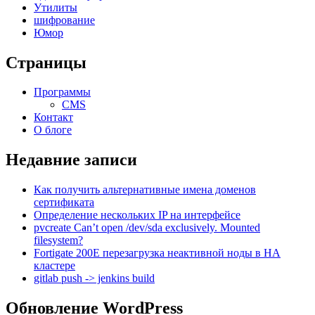
Утилиты
шифрование
Юмор
Страницы
Программы
CMS
Контакт
О блоге
Недавние записи
Как получить альтернативные имена доменов
сертификата
Определение нескольких IP на интерфейсе
pvcreate Can’t open /dev/sda exclusively. Mounted
filesystem?
Fortigate 200E перезагрузка неактивной ноды в HA
кластере
gitlab push -> jenkins build
Обновление WordPress