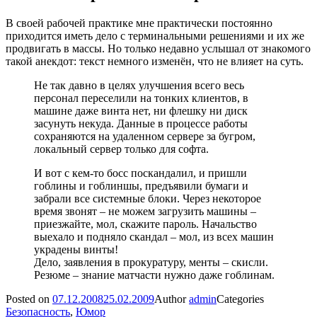
В своей рабочей практике мне практически постоянно
приходится иметь дело с терминальными решениями и их же
продвигать в массы. Но только недавно услышал от знакомого
такой анекдот: текст немного изменён, что не влияет на суть.
Не так давно в целях улучшения всего весь
персонал переселили на тонких клиентов, в
машине даже винта нет, ни флешку ни диск
засунуть некуда. Данные в процессе работы
сохраняются на удаленном сервере за бугром,
локальный сервер только для софта.
И вот с кем-то босс поскандалил, и пришли
гоблины и гоблиншы, предъявили бумаги и
забрали все системные блоки. Через некоторое
время звонят – не можем загрузить машины –
приезжайте, мол, скажите пароль. Начальство
выехало и подняло скандал – мол, из всех машин
украдены винты!
Дело, заявления в прокуратуру, менты – скисли.
Резюме – знание матчасти нужно даже гоблинам.
Posted on
07.12.2008
25.02.2009
Author
admin
Categories
Безопасность
,
Юмор