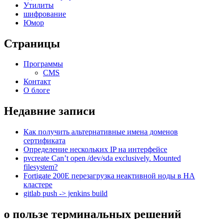
Утилиты
шифрование
Юмор
Страницы
Программы
CMS
Контакт
О блоге
Недавние записи
Как получить альтернативные имена доменов
сертификата
Определение нескольких IP на интерфейсе
pvcreate Can’t open /dev/sda exclusively. Mounted
filesystem?
Fortigate 200E перезагрузка неактивной ноды в HA
кластере
gitlab push -> jenkins build
о пользе терминальных решений