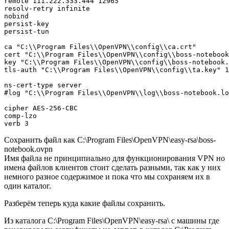
remote 111.222.333.444 12965

resolv-retry infinite

nobind

persist-key

persist-tun

ca "C:\\Program Files\\OpenVPN\\config\\ca.crt"

cert "C:\\Program Files\\OpenVPN\\config\\boss-notebook
key "C:\\Program Files\\OpenVPN\\config\\boss-notebook.
tls-auth "C:\\Program Files\\OpenVPN\\config\\ta.key" 1
ns-cert-type server

#log "C:\\Program Files\\OpenVPN\\log\\boss-notebook.lo
cipher AES-256-CBC

comp-lzo

Сохранить файл как C:\Program Files\OpenVPN\easy-rsa\boss-
notebook.ovpn
Имя файла не принципиально для функционирования VPN но
имена файлов клиентов стоит сделать разными, так как у них
немного разное содержимое и пока что мы сохраняем их в
один каталог.
Разберём теперь куда какие файлы сохранить.
Из каталога C:\Program Files\OpenVPN\easy-rsa\ с машины где