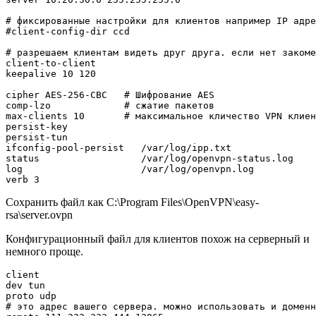
# фиксированные настройки для клиентов например IP адре
#client-config-dir ccd

# разрешаем клиентам видеть друг друга. если нет закоме
client-to-client

keepalive 10 120

cipher AES-256-CBC   # Шифрование AES

comp-lzo             # сжатие пакетов

max-clients 10       # максимальное кличество VPN клиен
persist-key

persist-tun

ifconfig-pool-persist   /var/log/ipp.txt

status                  /var/log/openvpn-status.log

log                     /var/log/openvpn.log

Сохранить файл как C:\Program Files\OpenVPN\easy-
rsa\server.ovpn
Конфигурационный файл для клиентов похож на серверный и
немного проще.
client

dev tun

proto udp

# это адрес вашего сервера. можно использовать и доменн