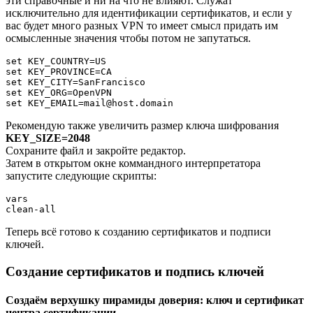
эти справочные и ни на что не влияют. Служат
исключительно для идентификации сертификатов, и если у
вас будет много разных VPN то имеет смысл придать им
осмысленные значения чтобы потом не запутаться.
set KEY_COUNTRY=US

set KEY_PROVINCE=CA

set KEY_CITY=SanFrancisco

set KEY_ORG=OpenVPN

Рекомендую также увеличить размер ключа шифрования
KEY_SIZE=2048
Сохраните файл и закройте редактор.
Затем в открытом окне коммандного интерпретатора
запустите следующие скрипты:
vars

Теперь всё готово к созданию сертификатов и подписи
ключей.
Создание сертификатов и подпись ключей
Создаём верхушку пирамиды доверия: ключ и сертификат
центра сертификации