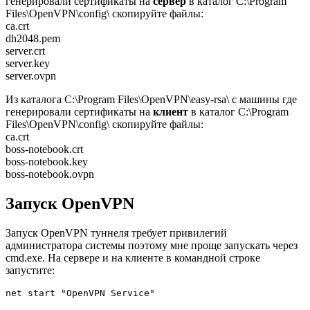
генерировали сертификаты на
сервер
в каталог C:\Program
Files\OpenVPN\config\ скопируйте файлы:
ca.crt
dh2048.pem
server.crt
server.key
server.ovpn
Из каталога C:\Program Files\OpenVPN\easy-rsa\ с машины где
генерировали сертификаты на
клиент
в каталог C:\Program
Files\OpenVPN\config\ скопируйте файлы:
ca.crt
boss-notebook.crt
boss-notebook.key
boss-notebook.ovpn
Запуск OpenVPN
Запуск OpenVPN туннеля требует привилегий
администратора системы поэтому мне проще запускать через
cmd.exe. На сервере и на клиенте в командной строке
запустите: