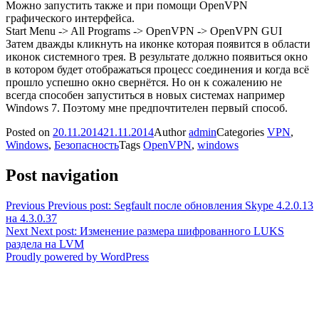
Можно запустить также и при помощи OpenVPN
графического интерфейса.
Start Menu -> All Programs -> OpenVPN -> OpenVPN GUI
Затем дважды кликнуть на иконке которая появится в области
иконок системного трея. В результате должно появиться окно
в котором будет отображаться процесс соединения и когда всё
прошло успешно окно свернётся. Но он к сожалению не
всегда способен запуститься в новых системах например
Windows 7. Поэтому мне предпочтителен первый способ.
Posted on
20.11.2014
21.11.2014
Author
admin
Categories
VPN
,
Windows
,
Безопасность
Tags
OpenVPN
,
windows
Post navigation
Previous
Previous post:
Segfault после обновления Skype 4.2.0.13
на 4.3.0.37
Next
Next post:
Изменение размера шифрованного LUKS
раздела на LVM
Proudly powered by WordPress