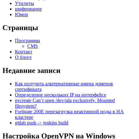
Утилиты
шифрование
Юмор
Страницы
Программы
CMS
Контакт
О блоге
Недавние записи
Как получить альтернативные имена доменов
сертификата
Определение нескольких IP на интерфейсе
pvcreate Can’t open /dev/sda exclusively. Mounted
filesystem?
Fortigate 200E перезагрузка неактивной ноды в HA
кластере
gitlab push -> jenkins build
Настройка OpenVPN на Windows