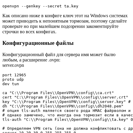
Как описано ниже в конфиге ключ этот на Windows системах
может приводить к непонятным тормозам, поэтому сделайте
проверьте но при малейшем подозрении закоментируйте
строчки во всех конфигах.
Конфигурационные файлы
Конфигурационный файл для сервера имя может былю
любым, а расширение .ovpn:
server.ovpn
port 12965

proto udp

dev tun

ca "C:\\Program Files\\OpenVPN\\config\\ca.crt"

cert "C:\\Program Files\\OpenVPN\\config\\server.crt"

key "C:\\Program Files\\OpenVPN\\config\\server.key" # 
dh "C:\\Program Files\\OpenVPN\\config\\dh2048.pem"

# опция tls-auth является своего рода HMAC файрволом и 
# однако замечено, что иногда она тормозит если в качес
tls-auth "C:\\Program Files\\OpenVPN\\config\\ta.key" 0
# Определяем VPN сеть (она не должна конфликтовать с др
server 10.20.30.0 255.255.255.0
