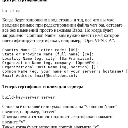
Когда будет запрошено ввод страны и т д, всё что вы уже
вводили раньше при редактировании файла vars.bat, оставьте
всё без изменений просто нажимая Ввод. Но когда будет
запрошено “Common Name” вам нужно ввести имя которое
идентифицирует сертификат, например, “OpenVPN-CA”:
Country Name (2 letter code) [US]:

State or Province Name (full name) [CA]:

Locality Name (eg, city) [SanFrancisco]:

Organization Name (eg, company) [OpenVPN]:

Organizational Unit Name (eg, section) []:

Common Name (eg, your name or your server's hostname) [
Теперь сертификат и ключ для сервера
Снова всё оставляйте по умолчанию а на “Common Name”
введите, например, “server”
И когда появится запрос подписать сертификат нажмите,
введите “y”
Также когда будет запрошен commit, нажмите “y”.