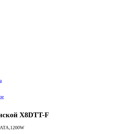
а
ре
инской X8DTT-F
 SATA,1200W