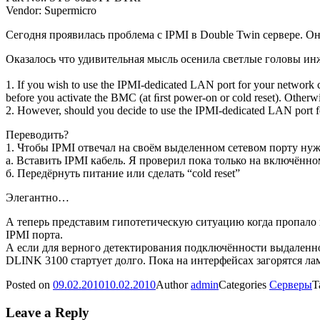
Vendor: Supermicro
Сегодня проявилась проблема с IPMI в Double Twin сервере. Он
Оказалось что удивительная мысль осенила светлые головы инж
1. If you wish to use the IPMI-dedicated LAN port for your network 
before you activate the BMC (at ﬁrst power-on or cold reset). Other
2. However, should you decide to use the IPMI-dedicated LAN port fo
Переводить?
1. Чтобы IPMI отвечал на своём выделенном сетевом порту ну
а. Вставить IPMI кабель. Я проверил пока только на включённо
б. Передёрнуть питание или сделать “cold reset”
Элегантно…
А теперь представим гипотетическую ситуацию когда пропало п
IPMI порта.
А если для верного детектирования подключённости выдаленного
DLINK 3100 стартует долго. Пока на интерфейсах загорятся лам
Posted on
09.02.2010
10.02.2010
Author
admin
Categories
Серверы
T
Leave a Reply