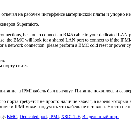
 отвечал на рабочем интерфейсе материнской платы и упорно не 
енеров Supermicro.
connections, be sure to connect an RJ45 cable to your dedicated LAN p
wise, the BMC will look for a shared LAN port to connect to if the IP
r a network connection, please perform a BMC cold reset or power cycl
жно
м порту свитча.
итание, а IPMI кабель был вытянут. Питание появилось и серве
 порта требуется не просто наличие кабеля, а кабеля который вс
почки IPMI может подумать что кабель не вставлен. Но это не п
ags
BMC
,
Dedicated port
,
IPMI
,
X8DTT-F
,
Выделенный порт