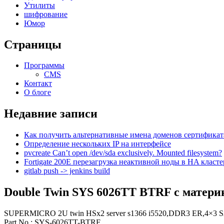
Утилиты
шифрование
Юмор
Страницы
Программы
CMS
Контакт
О блоге
Недавние записи
Как получить альтернативные имена доменов сертификат
Определение нескольких IP на интерфейсе
pvcreate Can’t open /dev/sda exclusively. Mounted filesystem?
Fortigate 200E перезагрузка неактивной ноды в HA класте
gitlab push -> jenkins build
Double Twin SYS 6026TT BTRF с матер
SUPERMICRO 2U twin HSx2 server s1366 i5520,DDR3 ER,4×3
Part No.: SYS-6026TT-BTRF