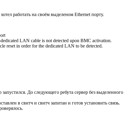
хотел работать на своём выделеном Ethernet порту.
ort
MI-dedicated LAN cable is not detected upon BMC activation.
e reset in order for the dedicated LAN to be detected.
р запустился. До следующего ребута сервер без выделенного
тавлен в свитч и свитч запитан и готов установить связь.
роверялось.